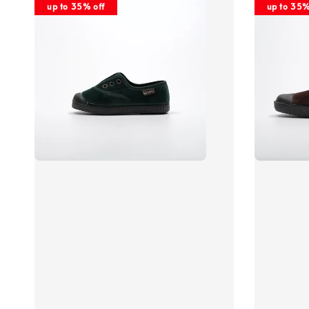
up to 35% off
up to 35%