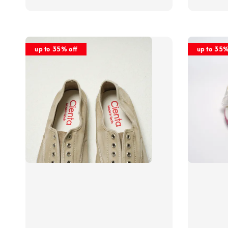
price
up to 35% off
up to 35%