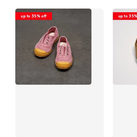
up to 35% off
up to 35%