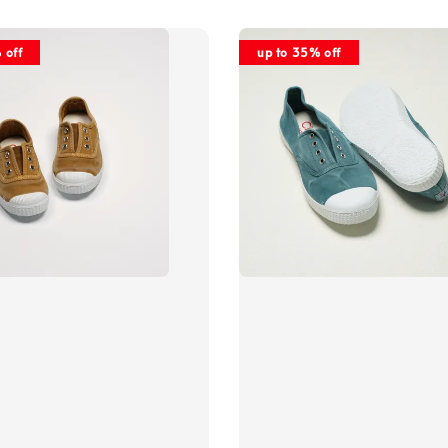
 off
up to 35% off