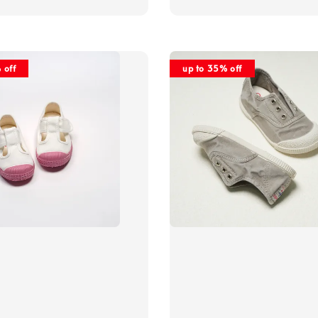
price
 off
up to 35% off