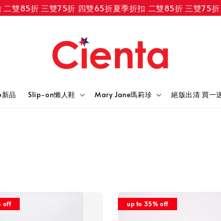
85折 三雙75折 四雙65折
夏季折扣 二雙85折 三雙75折 四雙
6新品
Slip-on懶人鞋
Mary Jane瑪莉珍
絕版出清 買一
 off
up to 35% off