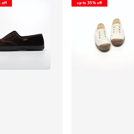
 off
up to 35% off