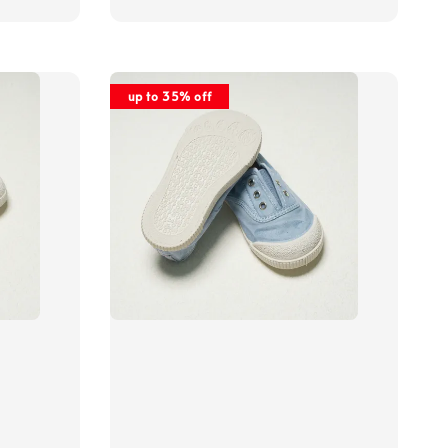
price
up to 35% off