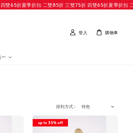
65折
夏季折扣 二雙85折 三雙75折 四雙65折
夏季折扣 二雙8
登入
購物車
送一
排列方式 :
up to 35% off