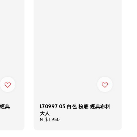
 經典
L70997 05 白色 粉底 經典布料
大人
Regular
NT$ 1,950
price