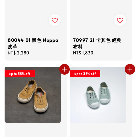
80044 01 黑色 Nappa
70997 21 卡其色 經典
皮革
布料
Regular
NT$ 2,280
Regular
NT$ 1,830
price
price
up to 35% off
up to 35% off