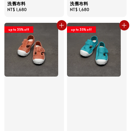
洗舊布料
洗舊布料
Regular
NT$ 1,680
Regular
NT$ 1,680
price
price
up to 35% off
up to 35% off