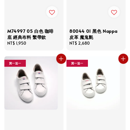
M74997 05 白色 咖啡
80044 01 黑色 Nappa
底 經典布料 繫帶款
皮革 魔鬼氈
Regular
NT$ 1,950
Regular
NT$ 2,680
price
price
買一送一
買一送一