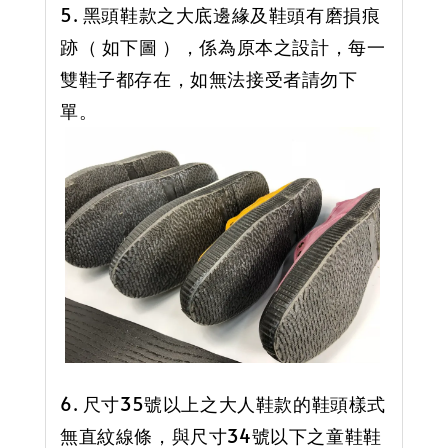
5. 黑頭鞋款之大底邊緣及鞋頭有磨損痕
跡（ 如下圖 ），係為原本之設計，每一
雙鞋子都存在，如無法接受者請勿下
單。
6. 尺寸35號以上之大人鞋款的鞋頭樣式
無直紋線條，與尺寸34號以下之童鞋鞋