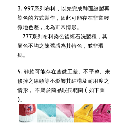
3. 997系列布料，以先完成鞋面縫製再
染色的方式製作，因此可能存在非常輕
微地色差，此為正常情形。
777系列布料染色後經石洗製程，其
顏色不均之陳舊感為其特色，並非瑕
疵。
4. 鞋款可能存在些微工差、不平整、未
修掉之線頭等不影響其結構及耐用度之
情形， 不屬於商品瑕疵範圍 ( 如下圖
)。