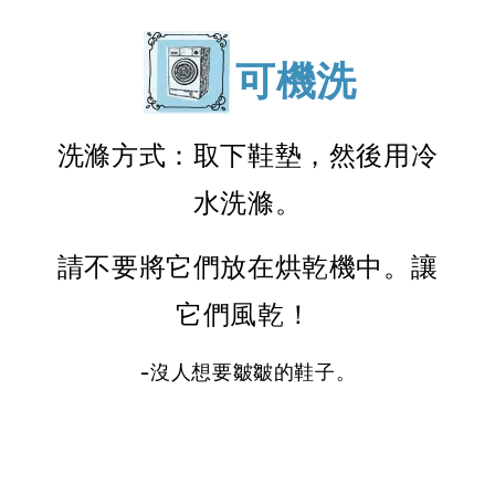
可機洗
洗滌方式：取下鞋墊，然後用冷
水洗滌。
請不要將它們放在烘乾機中。讓
它們風乾！
-沒人想要皺皺的鞋子。