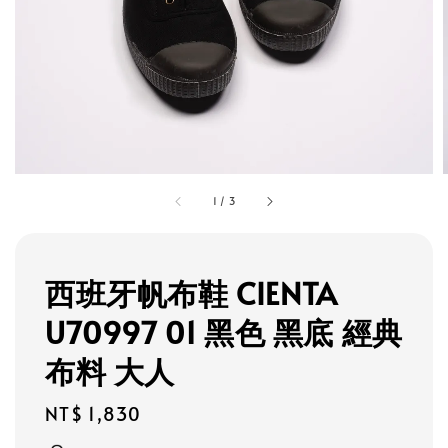
1
/
3
西班牙帆布鞋 CIENTA
U70997 01 黑色 黑底 經典
布料 大人
Regular
NT$ 1,830
price