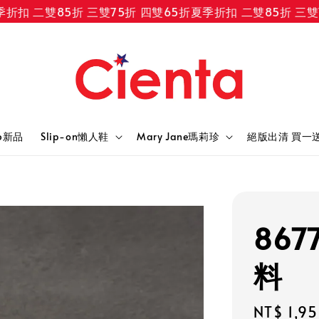
 二雙85折 三雙75折 四雙65折
夏季折扣 二雙85折 三雙75折
6新品
Slip-on懶人鞋
Mary Jane瑪莉珍
絕版出清 買一
867
料
Regular
NT$ 1,9