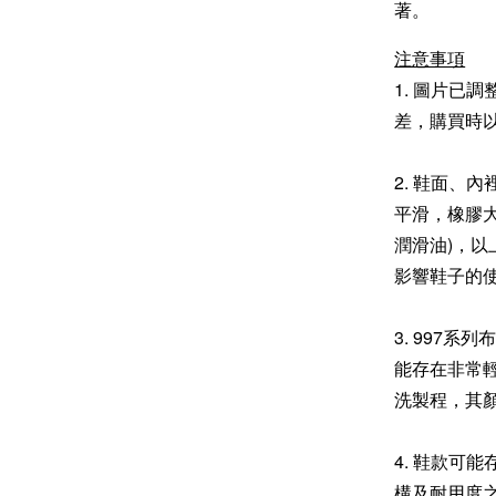
著。
注意事項
1. 圖片已
差，購買時
2. 鞋面、
平滑，橡膠
潤滑油)，
影響鞋子的
3. 997
能存在非常輕
洗製程，其
4. 鞋款可
構及耐用度