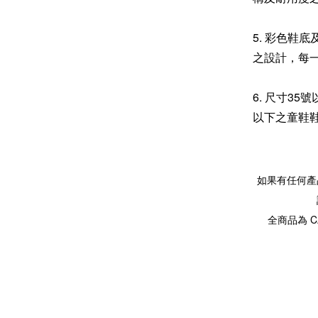
5. 彩色鞋
之設計，每
6. 尺寸3
以下之童鞋
如果有任何產
全商品為 C