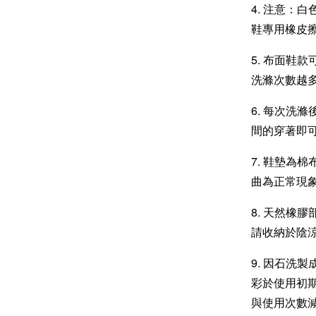
4. 注意：
鞋專用橡皮
5. 布面鞋
洗滌次數越
6. 每次洗
間的穿著即
7. 鞋墊為
曲為正常現
8. 天然橡
請收納於陰
9. 因石洗
彩於使用初
與使用次數