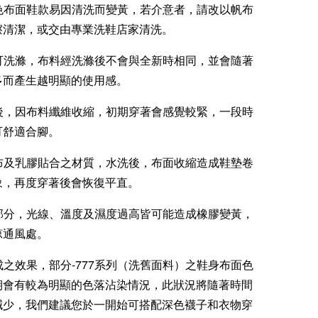
白色布面鞋款易因清洗而變黃，若介意者，請改以帆布
擦清潔，或交由專業洗鞋店家清洗。
款可洗滌，布料經洗滌後不會與全新時相同，並會隨著
多而產生越明顯的使用感。
滌後，因布料纖維收縮，初期穿著會感覺較緊，一段時
可舒適合腳。
棉布及乳膠貼合之材質，水洗後，布面收縮造成鞋墊卷
象，再度穿著後會恢復平直。
膠部分，光線、溫度及濕度過高皆可能造成橡膠變黃，
涼通風處。
製成之效果，部分-777系列（洗舊面料）之鞋身布面色
期會有較為明顯的色落沾染情況，此狀況將隨著時間
減少，我們建議您於一開始可搭配深色襪子和衣物穿