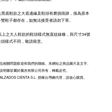
底及黑底鞋款之大底邊緣及鞋頭有磨損痕跡，係為原本
一雙鞋子都存在，如無法接受者請勿下單。
5號以上之大人鞋款的鞋頭樣式無直紋線條，與尺寸34號
鞋頭樣式不同，敬請留意。
品相關問題歡迎和我們的聯絡。本網站之商品圖片及文字、
說明圖皆屬於騰杰有限公司所有，轉載必究。
ALZADOS CIENTA S.L. 授權台灣總代理，請放心購買。