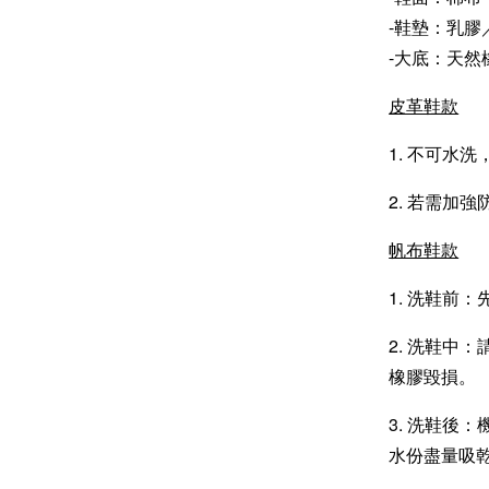
-鞋墊：乳膠
-大底：天然
皮革鞋款
1. 不可水
2. 若需加強
帆布鞋款
1. 洗鞋前
2. 洗鞋中
橡膠毀損。
3. 洗鞋後
水份盡量吸