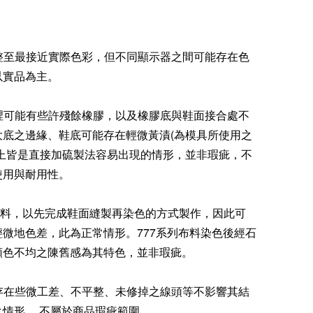
調整至最接近實際色彩，但不同顯示器之間可能存在色
以實品為主。
內裡可能有些許殘餘橡膠，以及橡膠底與鞋面接合處不
大底之邊緣、鞋底可能存在輕微黃漬(為模具所使用之
以上皆是直接加硫製法容易出現的情形，並非瑕疵，不
使用與耐用性。
系列布料，以先完成鞋面縫製再染色的方式製作，因此可
微地色差，此為正常情形。777系列布料染色後經石
顏色不均之陳舊感為其特色，並非瑕疵。
能存在些微工差、不平整、未修掉之線頭等不影響其結
之情形， 不屬於商品瑕疵範圍。