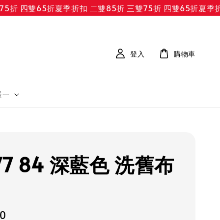
 四雙65折
夏季折扣 二雙85折 三雙75折 四雙65折
夏季折扣 
登入
購物車
送一
77 84 深藍色 洗舊布
50