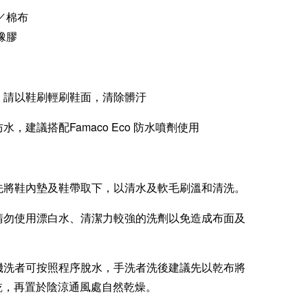
／棉布
橡膠
洗，請以鞋刷輕刷鞋面，清除髒汙
防水，建議搭配Famaco Eco 防水噴劑使用
：先將鞋內墊及鞋帶取下，以清水及軟毛刷溫和清洗。
：請勿使用漂白水、清潔力較強的洗劑以免造成布面及
：機洗者可按照程序脫水，手洗者洗後建議先以乾布將
乾，再置於陰涼通風處自然乾燥。