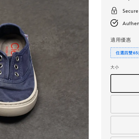
price
Secur
Authen
適用優惠
任選四雙65
大小