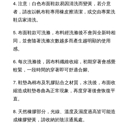
4. 注意：白色布面鞋款易因清洗而變黃，若介意
者，請改以帆布鞋專用橡皮擦清潔，或交由專業洗
鞋店家清洗。
5. 布面鞋款可洗滌，布料經洗滌後不會與全新時相
同，並會隨著洗滌次數越多而產生越明顯的使用
感。
6. 每次洗滌後，因布料纖維收縮，初期穿著會感覺
較緊，一段時間的穿著即可舒適合腳。
7. 鞋墊為棉布及乳膠貼合之材質，水洗後，布面收
縮造成鞋墊卷曲為正常現象，再度穿著後會恢復平
直。
8. 天然橡膠部分，光線、溫度及濕度過高皆可能造
成橡膠變黃，請收納於陰涼通風處。