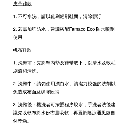
皮革鞋款
1. 不可水洗，請以鞋刷輕刷鞋面，清除髒汙
2. 若需加強防水，建議搭配Famaco Eco 防水噴劑
使用
帆布鞋款
1. 洗鞋前：先將鞋內墊及鞋帶取下，以清水及軟毛
刷溫和清洗。
2. 洗鞋中：請勿使用漂白水、清潔力較強的洗劑以
免造成布面及橡膠毀損。
3. 洗鞋後：機洗者可按照程序脫水，手洗者洗後建
議先以乾布將水份盡量吸乾，再置於陰涼通風處自
然乾燥。