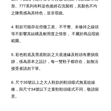
形。777系列布料染色後經石洗製程，其顏色不均
之陳舊感為其特色，並非瑕疵。
4. 鞋款可能存在些微工差、不平整、未修掉之線頭
等不影響其結構及耐用度之情形， 不屬於商品瑕疵
範圍。
5. 彩色鞋底及黑底鞋款之大底邊緣及鞋頭有磨損痕
跡，係為原本之設計，每一雙鞋子都存在，如無法
接受者請勿下單。
6. 尺寸35號以上之大人鞋款的鞋頭樣式無直紋線
條，與尺寸34號以下之童鞋鞋頭樣式不同，敬請留
意。