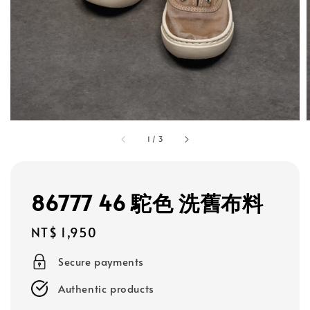
1
/
3
86777 46 駝色 洗舊布料
Regular
NT$ 1,950
price
Secure payments
Authentic products