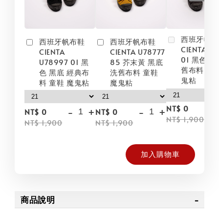
西班牙帆
西班牙帆布鞋
西班牙帆布鞋
CIENTA U
CIENTA
CIENTA U78777
01 黑色 黑
U78997 01 黑
85 芥末黃 黑底
舊布料 童鞋
色 黑底 經典布
洗舊布料 童鞋
鬼粘
料 童鞋 魔鬼粘
魔鬼粘
NT$ 0
-
+
-
+
NT$ 0
NT$ 0
NT$ 1,900
NT$ 1,900
NT$ 1,900
加入購物車
商品說明