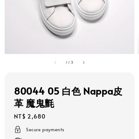
1
/
3
80044 05 白色 Nappa皮
革 魔鬼氈
Regular
NT$ 2,680
price
Secure payments