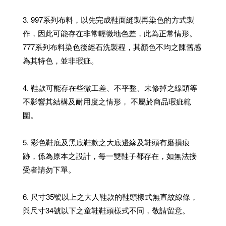
3. 997系列布料，以先完成鞋面縫製再染色的方式製
作，因此可能存在非常輕微地色差，此為正常情形。
777系列布料染色後經石洗製程，其顏色不均之陳舊感
為其特色，並非瑕疵。
4. 鞋款可能存在些微工差、不平整、未修掉之線頭等
不影響其結構及耐用度之情形， 不屬於商品瑕疵範
圍。
5. 彩色鞋底及黑底鞋款之大底邊緣及鞋頭有磨損痕
跡，係為原本之設計，每一雙鞋子都存在，如無法接
受者請勿下單。
6. 尺寸35號以上之大人鞋款的鞋頭樣式無直紋線條，
與尺寸34號以下之童鞋鞋頭樣式不同，敬請留意。