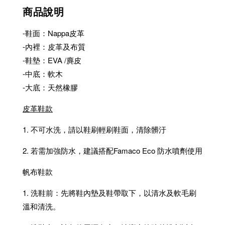
商品說明
-鞋面：Nappa皮革
-內裡：皮革及布質
-鞋墊：EVA /麂皮
-中底：軟木
-大底：天然橡膠
皮革鞋款
1. 不可水洗，請以鞋刷輕刷鞋面，清除髒汙
2. 若需加強防水，建議搭配Famaco Eco 防水噴劑使用
帆布鞋款
1. 洗鞋前：先將鞋內墊及鞋帶取下，以清水及軟毛刷
溫和清洗。