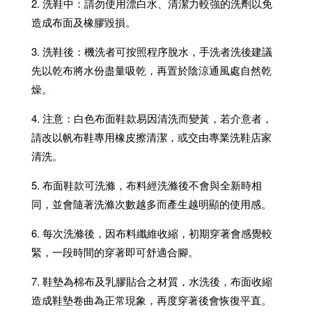
2. 洗鞋中：請勿使用漂白水、清潔力較強的洗劑以免
造成布面及橡膠毀損。
3. 洗鞋後：機洗者可按照程序脫水，手洗者洗後建議
先以乾布將水份盡量吸乾，再置於陰涼通風處自然乾
燥。
4. 注意：白色布面鞋款易因清洗而變黃，若介意者，
請改以帆布鞋專用橡皮擦清潔，或交由專業洗鞋店家
清洗。
5. 布面鞋款可洗滌，布料經洗滌後不會與全新時相
同，並會隨著洗滌次數越多而產生越明顯的使用感。
6. 每次洗滌後，因布料纖維收縮，初期穿著會感覺較
緊，一段時間的穿著即可舒適合腳。
7. 鞋墊為棉布及乳膠貼合之材質，水洗後，布面收縮
造成鞋墊卷曲為正常現象，再度穿著後會恢復平直。