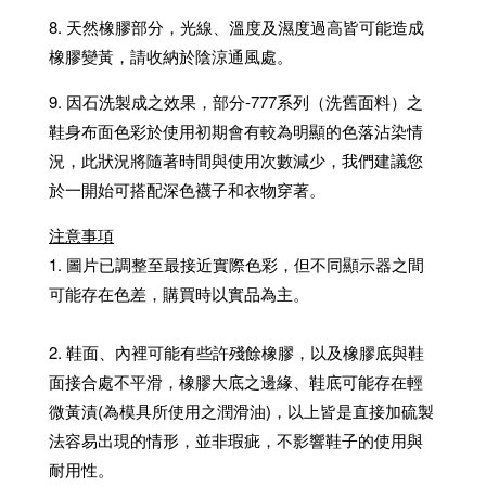
8. 天然橡膠部分，光線、溫度及濕度過高皆可能造成
橡膠變黃，請收納於陰涼通風處。
9. 因石洗製成之效果，部分-777系列（洗舊面料）之
鞋身布面色彩於使用初期會有較為明顯的色落沾染情
況，此狀況將隨著時間與使用次數減少，我們建議您
於一開始可搭配深色襪子和衣物穿著。
注意事項
1. 圖片已調整至最接近實際色彩，但不同顯示器之間
可能存在色差，購買時以實品為主。
2. 鞋面、內裡可能有些許殘餘橡膠，以及橡膠底與鞋
面接合處不平滑，橡膠大底之邊緣、鞋底可能存在輕
微黃漬(為模具所使用之潤滑油)，以上皆是直接加硫製
法容易出現的情形，並非瑕疵，不影響鞋子的使用與
耐用性。