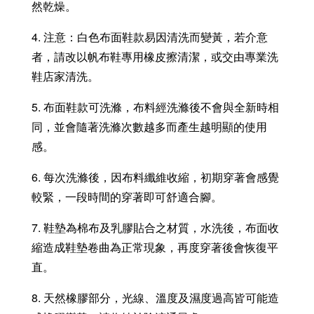
然乾燥。
4. 注意：白色布面鞋款易因清洗而變黃，若介意
者，請改以帆布鞋專用橡皮擦清潔，或交由專業洗
鞋店家清洗。
5. 布面鞋款可洗滌，布料經洗滌後不會與全新時相
同，並會隨著洗滌次數越多而產生越明顯的使用
感。
6. 每次洗滌後，因布料纖維收縮，初期穿著會感覺
較緊，一段時間的穿著即可舒適合腳。
7. 鞋墊為棉布及乳膠貼合之材質，水洗後，布面收
縮造成鞋墊卷曲為正常現象，再度穿著後會恢復平
直。
8. 天然橡膠部分，光線、溫度及濕度過高皆可能造