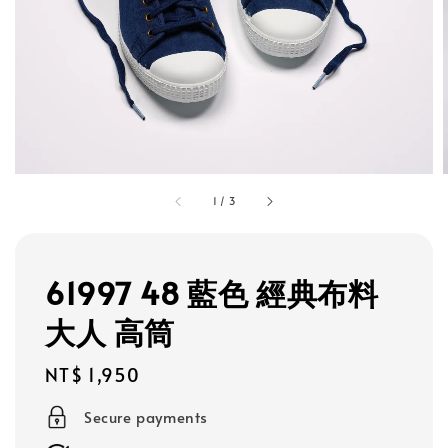
1
/
3
61997 48 藍色 經典布料
大人 高筒
Regular
NT$ 1,950
price
Secure payments