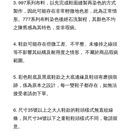
3. 997系列布料，以先完成鞋面縫製再染色的方式
製作，因此可能存在非常輕微地色差，此為正常情
形。777系列布料染色後經石洗製程，其顏色不均
之陳舊感為其特色，並非瑕疵。
4. 鞋款可能存在些微工差、不平整、未修掉之線頭
等不影響其結構及耐用度之情形， 不屬於商品瑕疵
範圍。
5. 彩色鞋底及黑底鞋款之大底邊緣及鞋頭有磨損痕
跡，係為原本之設計，每一雙鞋子都存在，如無法
接受者請勿下單。
6. 尺寸35號以上之大人鞋款的鞋頭樣式無直紋線
條，與尺寸34號以下之童鞋鞋頭樣式不同，敬請留
意。