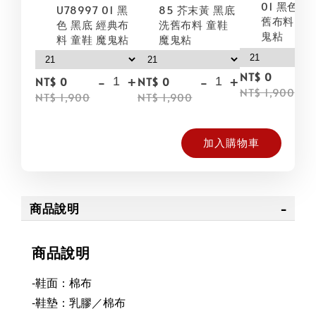
01 黑色 黑
U78997 01 黑
85 芥末黃 黑底
舊布料 童鞋
色 黑底 經典布
洗舊布料 童鞋
鬼粘
料 童鞋 魔鬼粘
魔鬼粘
NT$ 0
-
+
-
+
NT$ 0
NT$ 0
NT$ 1,900
NT$ 1,900
NT$ 1,900
加入購物車
商品說明
商品說明
-鞋面：棉布
-鞋墊：乳膠／棉布