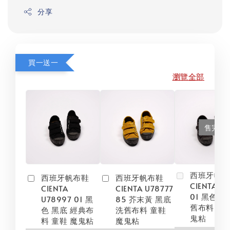
分享
買一送一
瀏覽全部
售完
西班牙帆
西班牙帆布鞋
西班牙帆布鞋
CIENTA U
CIENTA
CIENTA U78777
01 黑色 黑
U78997 01 黑
85 芥末黃 黑底
舊布料 童鞋
色 黑底 經典布
洗舊布料 童鞋
鬼粘
料 童鞋 魔鬼粘
魔鬼粘