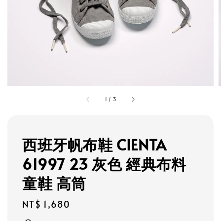
1
/
3
西班牙帆布鞋 CIENTA
61997 23 灰色 經典布料
童鞋 高筒
Regular
NT$ 1,680
price