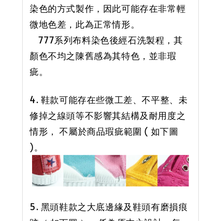
染色的方式製作，因此可能存在非常輕
微地色差，此為正常情形。
777系列布料染色後經石洗製程，其
顏色不均之陳舊感為其特色，並非瑕
疵。
4. 鞋款可能存在些微工差、不平整、未
修掉之線頭等不影響其結構及耐用度之
情形， 不屬於商品瑕疵範圍 ( 如下圖
)。
5. 黑頭鞋款之大底邊緣及鞋頭有磨損痕