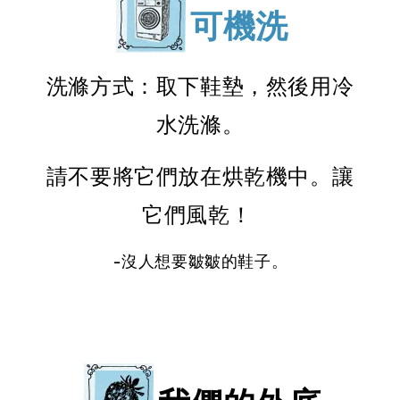
可機洗
洗滌方式：取下鞋墊，然後用冷
水洗滌。
請不要將它們放在烘乾機中。讓
它們風乾！
-沒人想要皺皺的鞋子。