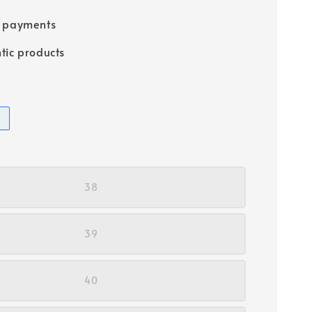
e payments
tic products
38
39
40