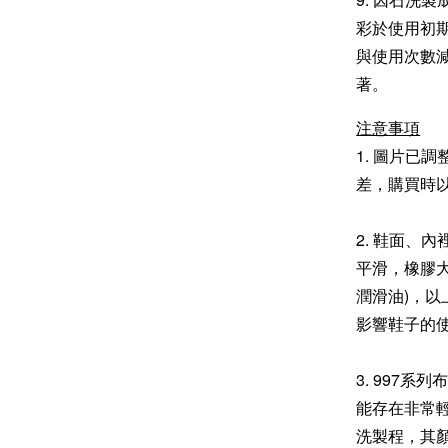
彩於使用初
與使用次數
著。
注意事項
1. 圖片已
差，購買時
2. 鞋面、
平滑，橡膠
潤滑油)，
影響鞋子的
3. 997
能存在非常輕
洗製程，其