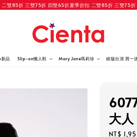
85折 三雙75折 四雙65折
夏季折扣 二雙85折 三雙75折 四雙
6新品
Slip-on懶人鞋
Mary Jane瑪莉珍
絕版出清 買一
607
大人 
Regular
NT$ 1,9