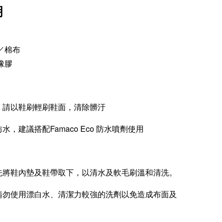
明
／棉布
橡膠
洗，請以鞋刷輕刷鞋面，清除髒汙
防水，建議搭配Famaco Eco 防水噴劑使用
：先將鞋內墊及鞋帶取下，以清水及軟毛刷溫和清洗。
：請勿使用漂白水、清潔力較強的洗劑以免造成布面及