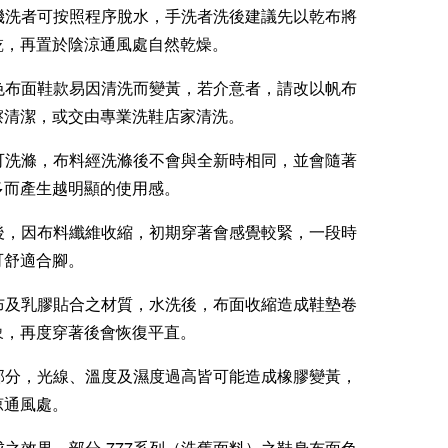
：機洗者可按照程序脫水，手洗者洗後建議先以乾布將
乾，再置於陰涼通風處自然乾燥。
白色布面鞋款易因清洗而變黃，若介意者，請改以帆布
擦清潔，或交由專業洗鞋店家清洗。
款可洗滌，布料經洗滌後不會與全新時相同，並會隨著
多而產生越明顯的使用感。
滌後，因布料纖維收縮，初期穿著會感覺較緊，一段時
可舒適合腳。
棉布及乳膠貼合之材質，水洗後，布面收縮造成鞋墊卷
象，再度穿著後會恢復平直。
膠部分，光線、溫度及濕度過高皆可能造成橡膠變黃，
涼通風處。
製成之效果，部分-777系列（洗舊面料）之鞋身布面色