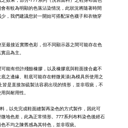
期會有較為明顯的色落沾染情況，此狀況將隨著時間
減少，我們建議您於一開始可搭配深色襪子和衣物穿
調整至最接近實際色彩，但不同顯示器之間可能存在色
以實品為主。
內裡可能有些許殘餘橡膠，以及橡膠底與鞋面接合處不
大底之邊緣、鞋底可能存在輕微黃漬(為模具所使用之
以上皆是直接加硫製法容易出現的情形，並非瑕疵，不
使用與耐用性。
系列布料，以先完成鞋面縫製再染色的方式製作，因此可
微地色差，此為正常情形。777系列布料染色後經石
顏色不均之陳舊感為其特色，並非瑕疵。