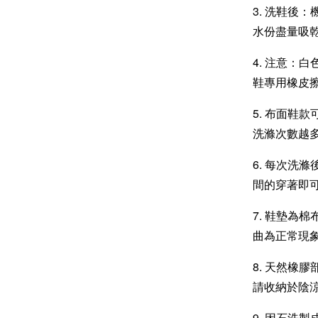
3. 洗鞋後
水份盡量吸
4. 注意：
鞋專用橡皮
5. 布面鞋
洗滌次數越
6. 每次洗
間的穿著即
7. 鞋墊為
曲為正常現
8. 天然橡
請收納於陰
9. 因石洗