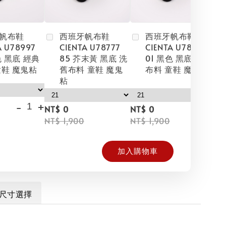
帆布鞋
西班牙帆布鞋
西班牙帆布鞋
A U78997
CIENTA U78777
CIENTA U78777
色 黑底 經典
85 芥末黃 黑底 洗
01 黑色 黑底 洗舊
童鞋 魔鬼粘
舊布料 童鞋 魔鬼
布料 童鞋 魔鬼粘
粘
-
+
NT
NT$ 0
NT$ 0
NT
NT$ 1,900
NT$ 1,900
加入購物車
尺寸選擇