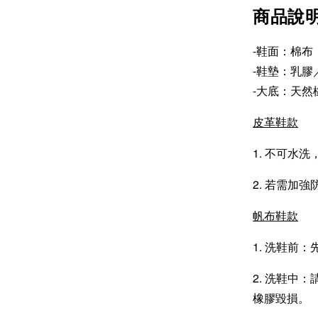
商品說
-鞋面：棉布
-鞋墊：乳膠
-大底：天然
皮革鞋款
1. 不可水
2. 若需加強
帆布鞋款
1. 洗鞋前
2. 洗鞋中
橡膠毀損。