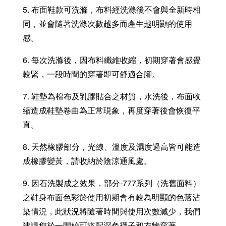
5. 布面鞋款可洗滌，布料經洗滌後不會與全新時相
同，並會隨著洗滌次數越多而產生越明顯的使用
感。
6. 每次洗滌後，因布料纖維收縮，初期穿著會感覺
較緊，一段時間的穿著即可舒適合腳。
7. 鞋墊為棉布及乳膠貼合之材質，水洗後，布面收
縮造成鞋墊卷曲為正常現象，再度穿著後會恢復平
直。
8. 天然橡膠部分，光線、溫度及濕度過高皆可能造
成橡膠變黃，請收納於陰涼通風處。
9. 因石洗製成之效果，部分-777系列（洗舊面料）
之鞋身布面色彩於使用初期會有較為明顯的色落沾
染情況，此狀況將隨著時間與使用次數減少，我們
建議您於一開始可搭配深色襪子和衣物穿著。