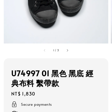
1
/
3
U74997 01 黑色 黑底 經
典布料 繫帶款
Regular
NT$ 1,830
price
Secure payments