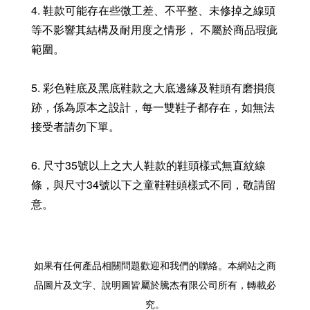
4. 鞋款可能存在些微工差、不平整、未修掉之線頭
等不影響其結構及耐用度之情形， 不屬於商品瑕疵
範圍。
5. 彩色鞋底及黑底鞋款之大底邊緣及鞋頭有磨損痕
跡，係為原本之設計，每一雙鞋子都存在，如無法
接受者請勿下單。
6. 尺寸35號以上之大人鞋款的鞋頭樣式無直紋線
條，與尺寸34號以下之童鞋鞋頭樣式不同，敬請留
意。
如果有任何產品相關問題歡迎和我們的聯絡。本網站之商
品圖片及文字、說明圖皆屬於騰杰有限公司所有，轉載必
究。