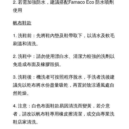
2. 若需加強防水，建議搭配Famaco Eco 防水噴劑
使用
帆布鞋款
1. 洗鞋前：先將鞋內墊及鞋帶取下，以清水及軟毛
刷溫和清洗。
2. 洗鞋中：請勿使用漂白水、清潔力較強的洗劑以
免造成布面及橡膠毀損。
3. 洗鞋後：機洗者可按照程序脫水，手洗者洗後建
議先以乾布將水份盡量吸乾，再置於陰涼通風處自
然乾燥。
4. 注意：白色布面鞋款易因清洗而變黃，若介意
者，請改以帆布鞋專用橡皮擦清潔，或交由專業洗
鞋店家清洗。