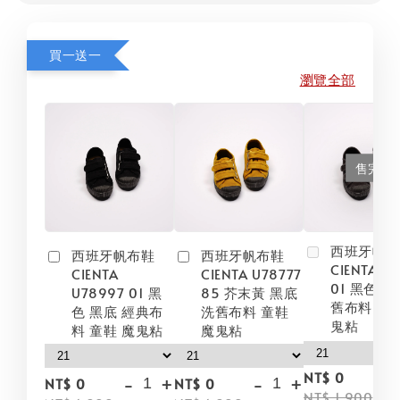
買一送一
瀏覽全部
售完
西班牙帆
西班牙帆布鞋
西班牙帆布鞋
CIENTA U
CIENTA
CIENTA U78777
01 黑色 黑
U78997 01 黑
85 芥末黃 黑底
舊布料 童鞋
色 黑底 經典布
洗舊布料 童鞋
鬼粘
料 童鞋 魔鬼粘
魔鬼粘
NT$ 0
-
+
-
+
NT$ 0
NT$ 0
NT$ 1,900