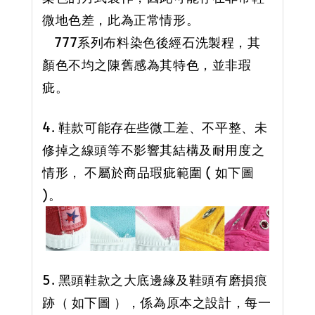
微地色差，此為正常情形。
777系列布料染色後經石洗製程，其
顏色不均之陳舊感為其特色，並非瑕
疵。
4. 鞋款可能存在些微工差、不平整、未
修掉之線頭等不影響其結構及耐用度之
情形， 不屬於商品瑕疵範圍 ( 如下圖
)。
5. 黑頭鞋款之大底邊緣及鞋頭有磨損痕
跡（ 如下圖 ），係為原本之設計，每一