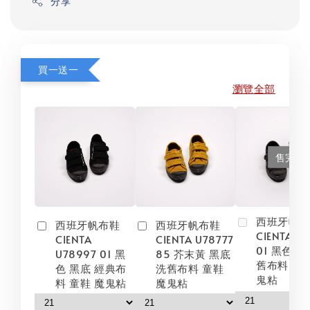
分享
買一送一
瀏覽全部
售完
西班牙帆
西班牙帆布鞋
西班牙帆布鞋
CIENTA U
CIENTA
CIENTA U78777
01 黑色 黑
U78997 01 黑
85 芥末黃 黑底
舊布料 童鞋
色 黑底 經典布
洗舊布料 童鞋
鬼粘
料 童鞋 魔鬼粘
魔鬼粘