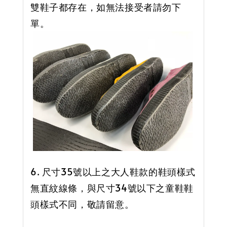
雙鞋子都存在，如無法接受者請勿下
單。
6. 尺寸35號以上之大人鞋款的鞋頭樣式
無直紋線條，與尺寸34號以下之童鞋鞋
頭樣式不同，敬請留意。