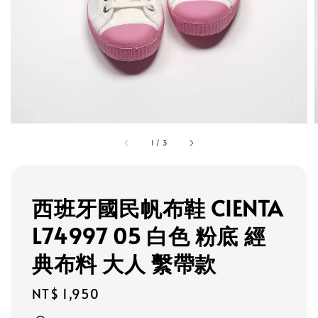
1
/
3
西班牙國民帆布鞋 CIENTA
L74997 05 白色 粉底 經
典布料 大人 繫帶款
Regular
NT$ 1,950
price