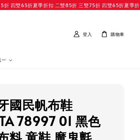
折 四雙65折
夏季折扣 二雙85折 三雙75折 四雙65折
夏季折扣 
登入
購物車
送一
牙國民帆布鞋
NTA 78997 01 黑色
布料 童鞋 魔鬼氈