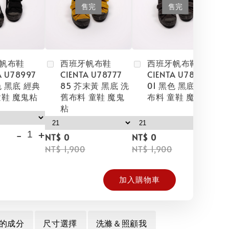
售完
售完
帆布鞋
西班牙帆布鞋
西班牙帆布鞋
A U78997
CIENTA U78777
CIENTA U78777
色 黑底 經典
85 芥末黃 黑底 洗
01 黑色 黑底 洗舊
童鞋 魔鬼粘
舊布料 童鞋 魔鬼
布料 童鞋 魔鬼粘
粘
-
+
NT
NT$ 0
NT$ 0
NT
NT$ 1,900
NT$ 1,900
加入購物車
的成分
尺寸選擇
洗滌＆照顧我