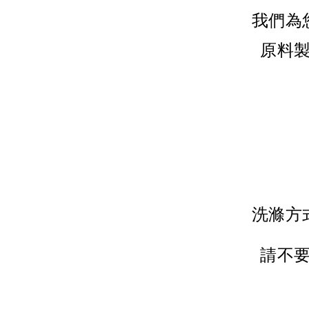
我們為
原料
洗滌方
請不