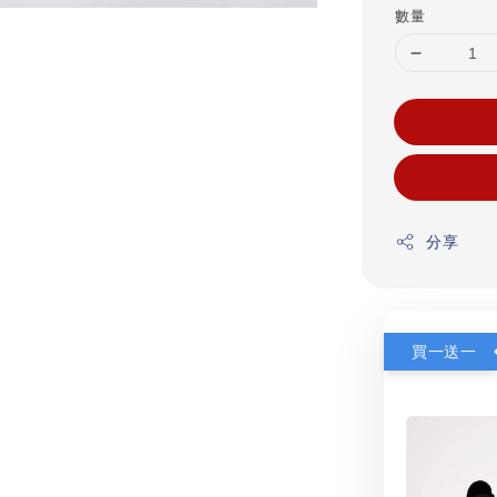
數量
分享
買一送一