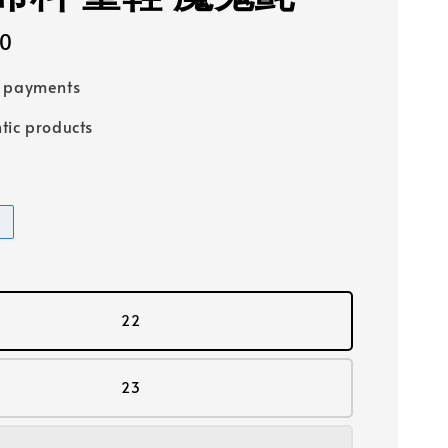
00
e payments
tic products
22
23