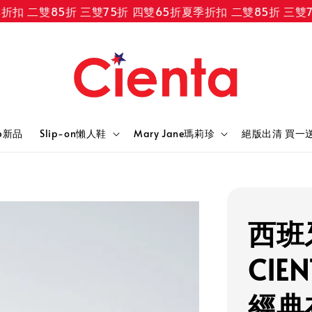
 二雙85折 三雙75折 四雙65折
夏季折扣 二雙85折 三雙75
6新品
Slip-on懶人鞋
Mary Jane瑪莉珍
絕版出清 買一
西班
CIE
經典