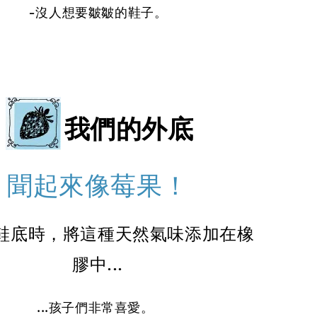
-沒人想要皺皺的鞋子。
我們的外底
聞起來像莓果！
鞋底時，將這種天然氣味添加在橡
膠中...
...孩子們非常喜愛。