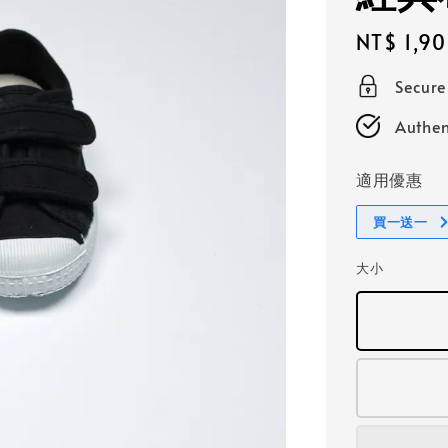
Regular
NT$ 1,9
price
Secur
Authen
適用優惠
買一送一
大小