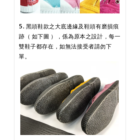
5. 黑頭鞋款之大底邊緣及鞋頭有磨損痕
跡（ 如下圖 ），係為原本之設計，每一
雙鞋子都存在，如無法接受者請勿下
單。