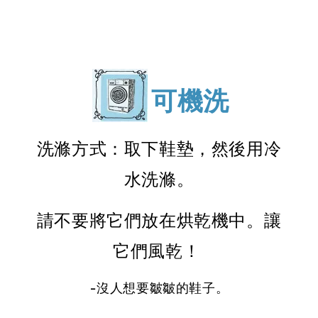
可機洗
洗滌方式：取下鞋墊，然後用冷
水洗滌。
請不要將它們放在烘乾機中。讓
它們風乾！
-沒人想要皺皺的鞋子。