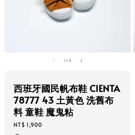
1
/
3
西班牙國民帆布鞋 CIENTA
78777 43 土黃色 洗舊布
料 童鞋 魔鬼粘
Regular
NT$ 1,900
price