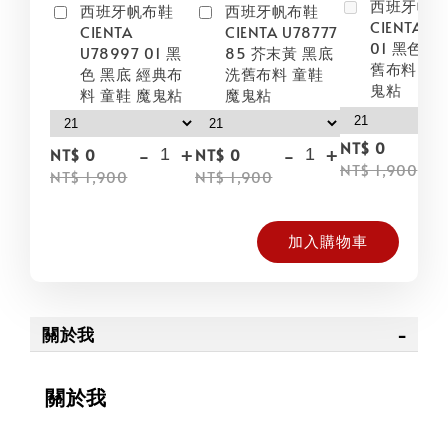
西班牙帆
西班牙帆布鞋
西班牙帆布鞋
CIENTA U
CIENTA
CIENTA U78777
01 黑色 黑
U78997 01 黑
85 芥末黃 黑底
舊布料 童鞋
色 黑底 經典布
洗舊布料 童鞋
鬼粘
料 童鞋 魔鬼粘
魔鬼粘
NT$ 0
-
+
-
+
NT$ 0
NT$ 0
NT$ 1,900
NT$ 1,900
NT$ 1,900
加入購物車
關於我
關於我