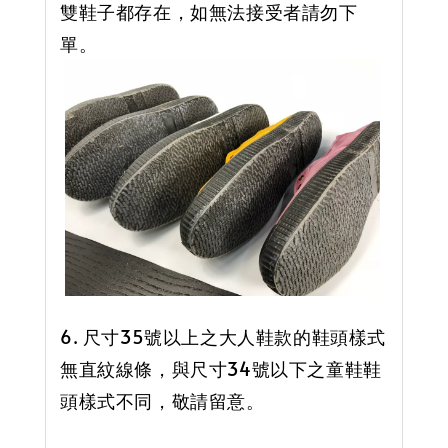
雙鞋子都存在，如無法接受者請勿下
單。
6. 尺寸35號以上之大人鞋款的鞋頭樣式
無直紋線條，與尺寸34號以下之童鞋鞋
頭樣式不同，敬請留意。