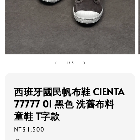
1
/
3
西班牙國民帆布鞋 CIENTA
77777 01 黑色 洗舊布料
童鞋 T字款
Regular
NT$ 1,500
price