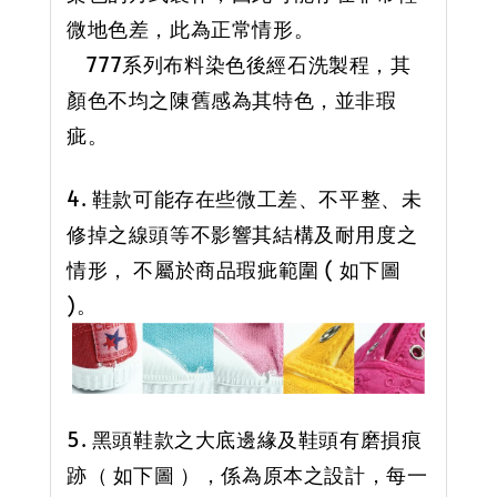
微地色差，此為正常情形。
777系列布料染色後經石洗製程，其
顏色不均之陳舊感為其特色，並非瑕
疵。
4. 鞋款可能存在些微工差、不平整、未
修掉之線頭等不影響其結構及耐用度之
情形， 不屬於商品瑕疵範圍 ( 如下圖
)。
5. 黑頭鞋款之大底邊緣及鞋頭有磨損痕
跡（ 如下圖 ），係為原本之設計，每一