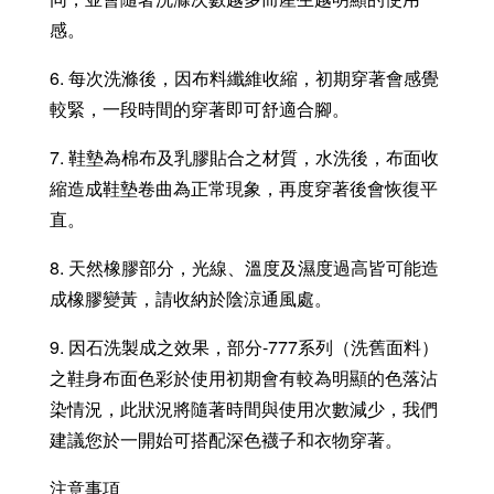
感。
6. 每次洗滌後，因布料纖維收縮，初期穿著會感覺
較緊，一段時間的穿著即可舒適合腳。
7. 鞋墊為棉布及乳膠貼合之材質，水洗後，布面收
縮造成鞋墊卷曲為正常現象，再度穿著後會恢復平
直。
8. 天然橡膠部分，光線、溫度及濕度過高皆可能造
成橡膠變黃，請收納於陰涼通風處。
9. 因石洗製成之效果，部分-777系列（洗舊面料）
之鞋身布面色彩於使用初期會有較為明顯的色落沾
染情況，此狀況將隨著時間與使用次數減少，我們
建議您於一開始可搭配深色襪子和衣物穿著。
注意事項