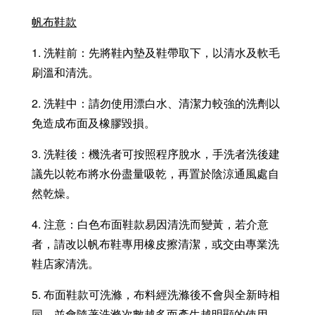
帆布鞋款
1. 洗鞋前：先將鞋內墊及鞋帶取下，以清水及軟毛
刷溫和清洗。
2. 洗鞋中：請勿使用漂白水、清潔力較強的洗劑以
免造成布面及橡膠毀損。
3. 洗鞋後：機洗者可按照程序脫水，手洗者洗後建
議先以乾布將水份盡量吸乾，再置於陰涼通風處自
然乾燥。
4. 注意：白色布面鞋款易因清洗而變黃，若介意
者，請改以帆布鞋專用橡皮擦清潔，或交由專業洗
鞋店家清洗。
5. 布面鞋款可洗滌，布料經洗滌後不會與全新時相
同，並會隨著洗滌次數越多而產生越明顯的使用