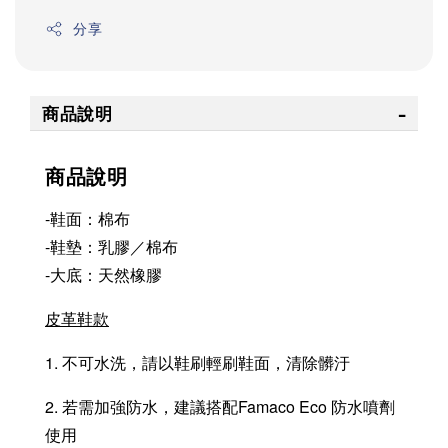
分享
商品說明
商品說明
-鞋面：棉布
-鞋墊：乳膠／棉布
-大底：天然橡膠
皮革鞋款
1. 不可水洗，請以鞋刷輕刷鞋面，清除髒汙
2. 若需加強防水，建議搭配Famaco Eco 防水噴劑
使用