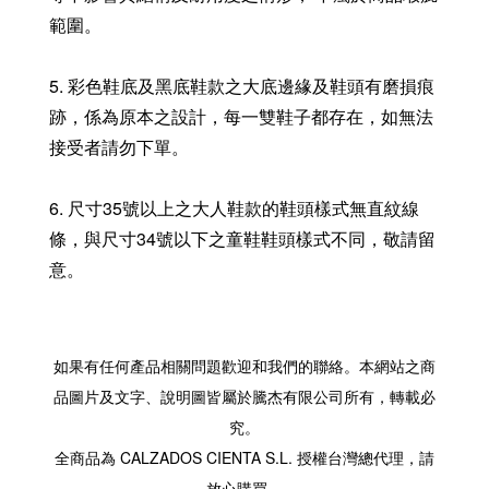
範圍。
5. 彩色鞋底及黑底鞋款之大底邊緣及鞋頭有磨損痕
跡，係為原本之設計，每一雙鞋子都存在，如無法
接受者請勿下單。
6. 尺寸35號以上之大人鞋款的鞋頭樣式無直紋線
條，與尺寸34號以下之童鞋鞋頭樣式不同，敬請留
意。
如果有任何產品相關問題歡迎和我們的聯絡。本網站之商
品圖片及文字、說明圖皆屬於騰杰有限公司所有，轉載必
究。
全商品為 CALZADOS CIENTA S.L. 授權台灣總代理，請
放心購買。