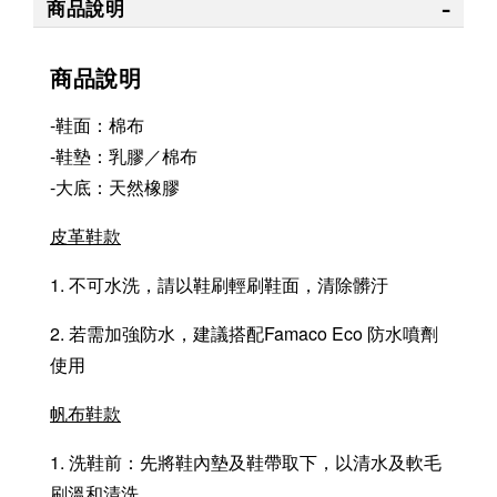
商品說明
商品說明
-鞋面：棉布
-鞋墊：乳膠／棉布
-大底：天然橡膠
皮革鞋款
1. 不可水洗，請以鞋刷輕刷鞋面，清除髒汙
2. 若需加強防水，建議搭配Famaco Eco 防水噴劑
使用
帆布鞋款
1. 洗鞋前：先將鞋內墊及鞋帶取下，以清水及軟毛
刷溫和清洗。