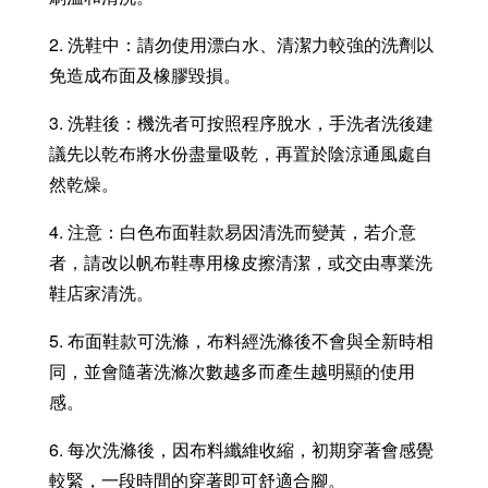
2. 洗鞋中：請勿使用漂白水、清潔力較強的洗劑以
免造成布面及橡膠毀損。
3. 洗鞋後：機洗者可按照程序脫水，手洗者洗後建
議先以乾布將水份盡量吸乾，再置於陰涼通風處自
然乾燥。
4. 注意：白色布面鞋款易因清洗而變黃，若介意
者，請改以帆布鞋專用橡皮擦清潔，或交由專業洗
鞋店家清洗。
5. 布面鞋款可洗滌，布料經洗滌後不會與全新時相
同，並會隨著洗滌次數越多而產生越明顯的使用
感。
6. 每次洗滌後，因布料纖維收縮，初期穿著會感覺
較緊，一段時間的穿著即可舒適合腳。