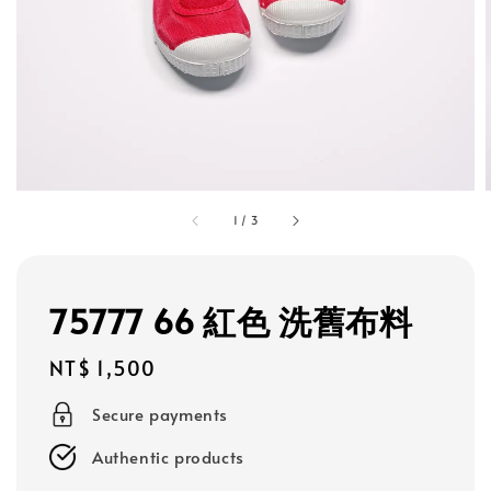
1
/
3
75777 66 紅色 洗舊布料
Regular
NT$ 1,500
price
Secure payments
Authentic products