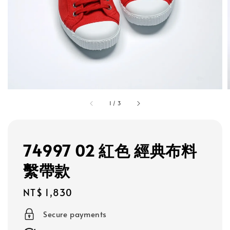
1
/
3
74997 02 紅色 經典布料
繫帶款
Regular
NT$ 1,830
price
Secure payments