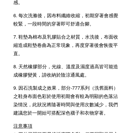
感。
6. 每次洗滌後，因布料纖維收縮，初期穿著會感覺
較緊，一段時間的穿著即可舒適合腳。
7. 鞋墊為棉布及乳膠貼合之材質，水洗後，布面收
縮造成鞋墊卷曲為正常現象，再度穿著後會恢復平
直。
8. 天然橡膠部分，光線、溫度及濕度過高皆可能造
成橡膠變黃，請收納於陰涼通風處。
9. 因石洗製成之效果，部分-777系列（洗舊面料）
之鞋身布面色彩於使用初期會有較為明顯的色落沾
染情況，此狀況將隨著時間與使用次數減少，我們
建議您於一開始可搭配深色襪子和衣物穿著。
注意事項