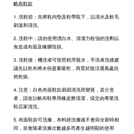
帆布鞋款
1. 洗鞋前：先將鞋內墊及鞋帶取下，以清水及軟毛
刷溫和清洗。
2. 洗鞋中：請勿使用漂白水、清潔力較強的洗劑以
免造成布面及橡膠毀損。
3. 洗鞋後：機洗者可按照程序脫水，手洗者洗後建
議先以乾布將水份盡量吸乾，再置於陰涼通風處自
然乾燥。
4. 注意：白色布面鞋款易因清洗而變黃，若介意
者，請改以帆布鞋專用橡皮擦清潔，或交由專業洗
鞋店家清洗。
5. 布面鞋款可洗滌，布料經洗滌後不會與全新時相
同，並會隨著洗滌次數越多而產生越明顯的使用