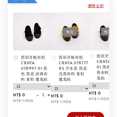
瀏覽全部
售完
售完
西班牙帆
西班牙帆布鞋
西班牙帆布鞋
CIENTA U
CIENTA
CIENTA U78777
01 黑色 黑
U78997 01 黑
85 芥末黃 黑底
舊布料 童鞋
色 黑底 經典布
洗舊布料 童鞋
鬼粘
料 童鞋 魔鬼粘
魔鬼粘
NT$ 0
-
+
NT$ 0
NT$ 0
NT$ 1,900
NT$ 1,900
NT$ 1,900