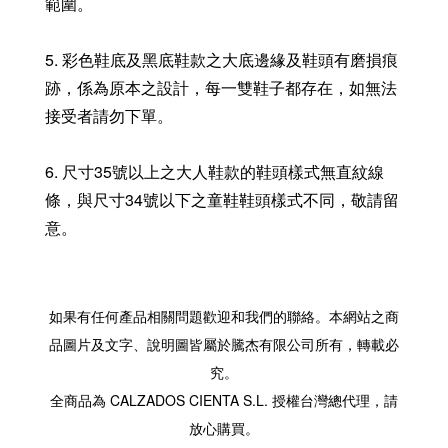
範圍。
5. 彩色鞋底及黑底鞋款之大底邊緣及鞋頭有磨損痕
跡，係為原本之設計，每一雙鞋子都存在，如無法
接受者請勿下單。
6. 尺寸35號以上之大人鞋款的鞋頭樣式無直紋線
條，與尺寸34號以下之童鞋鞋頭樣式不同，敬請留
意。
如果有任何產品相關問題歡迎和我們的聯絡。本網站之商
品圖片及文字、說明圖皆屬於騰杰有限公司所有，轉載必
究。
全商品為 CALZADOS CIENTA S.L. 授權台灣總代理，請
放心購買。