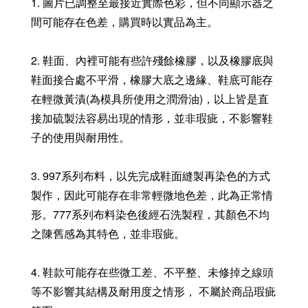
1. 圖片已調整至最接近實際色彩，但不同顯示器之
間可能存在色差，購買時以實品為主。
2. 鞋面、內裡可能有些許殘餘橡膠，以及橡膠底與
鞋面接合處不平滑，橡膠大底之邊緣、鞋底可能存
在輕微黃漬(為模具所使用之潤滑油)，以上皆是直
接加硫製法容易出現的情形，並非瑕疵，不影響鞋
子的使用與耐用性。
3. 997系列布料，以先完成鞋面縫製再染色的方式
製作，因此可能存在非常輕微地色差，此為正常情
形。777系列布料染色後經石洗製程，其顏色不均
之陳舊感為其特色，並非瑕疵。
4. 鞋款可能存在些微工差、不平整、未修掉之線頭
等不影響其結構及耐用度之情形， 不屬於商品瑕疵