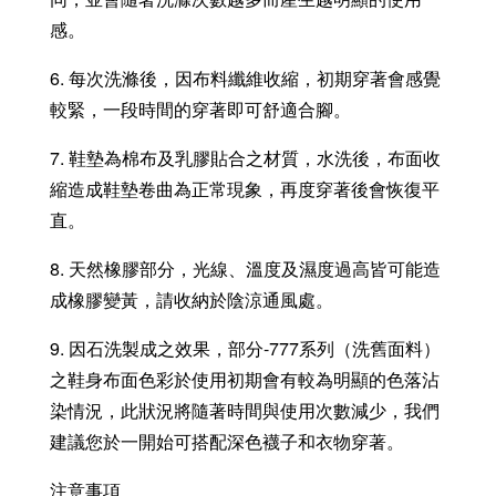
感。
6. 每次洗滌後，因布料纖維收縮，初期穿著會感覺
較緊，一段時間的穿著即可舒適合腳。
7. 鞋墊為棉布及乳膠貼合之材質，水洗後，布面收
縮造成鞋墊卷曲為正常現象，再度穿著後會恢復平
直。
8. 天然橡膠部分，光線、溫度及濕度過高皆可能造
成橡膠變黃，請收納於陰涼通風處。
9. 因石洗製成之效果，部分-777系列（洗舊面料）
之鞋身布面色彩於使用初期會有較為明顯的色落沾
染情況，此狀況將隨著時間與使用次數減少，我們
建議您於一開始可搭配深色襪子和衣物穿著。
注意事項