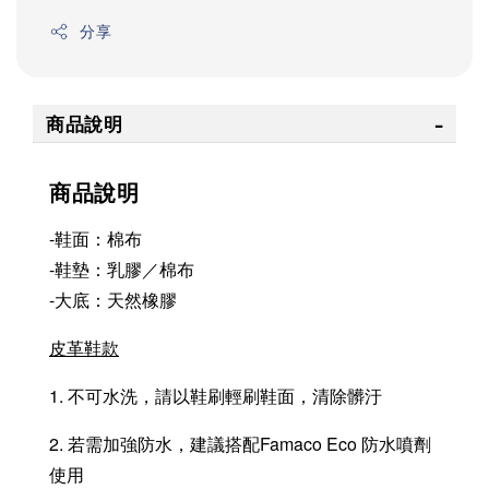
分享
商品說明
商品說明
-鞋面：棉布
-鞋墊：乳膠／棉布
-大底：天然橡膠
皮革鞋款
1. 不可水洗，請以鞋刷輕刷鞋面，清除髒汙
2. 若需加強防水，建議搭配Famaco Eco 防水噴劑
使用