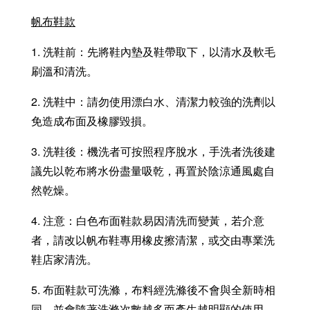
帆布鞋款
1. 洗鞋前：先將鞋內墊及鞋帶取下，以清水及軟毛
刷溫和清洗。
2. 洗鞋中：請勿使用漂白水、清潔力較強的洗劑以
免造成布面及橡膠毀損。
3. 洗鞋後：機洗者可按照程序脫水，手洗者洗後建
議先以乾布將水份盡量吸乾，再置於陰涼通風處自
然乾燥。
4. 注意：白色布面鞋款易因清洗而變黃，若介意
者，請改以帆布鞋專用橡皮擦清潔，或交由專業洗
鞋店家清洗。
5. 布面鞋款可洗滌，布料經洗滌後不會與全新時相
同，並會隨著洗滌次數越多而產生越明顯的使用