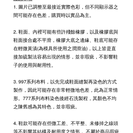
1. 圖片已調整至最接近實際色彩，但不同顯示器之
間可能存在色差，購買時以實品為主。
2. 鞋面、內裡可能有些許殘餘橡膠，以及橡膠底與
鞋面接合處不平滑，橡膠大底之邊緣、鞋底可能存
在輕微黃漬(為模具所使用之潤滑油)，以上皆是直
接加硫製法容易出現的情形，並非瑕疵，不影響鞋
子的使用與耐用性。
3. 997系列布料，以先完成鞋面縫製再染色的方式
製作，因此可能存在非常輕微地色差，此為正常情
形。777系列布料染色後經石洗製程，其顏色不均
之陳舊感為其特色，並非瑕疵。
4. 鞋款可能存在些微工差、不平整、未修掉之線頭
等不影響其結構及耐用度之情形， 不屬於商品瑕疵