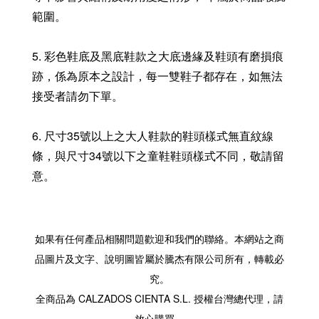
範圍。
5. 彩色鞋底及黑底鞋款之大底邊緣及鞋頭有磨損痕
跡，係為原本之設計，每一雙鞋子都存在，如無法
接受者請勿下單。
6. 尺寸35號以上之大人鞋款的鞋頭樣式無直紋線
條，與尺寸34號以下之童鞋鞋頭樣式不同，敬請留
意。
如果有任何產品相關問題歡迎和我們的聯絡。本網站之商
品圖片及文字、說明圖皆屬於騰杰有限公司所有，轉載必
究。
全商品為 CALZADOS CIENTA S.L. 授權台灣總代理，請
放心購買。