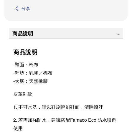
分享
商品說明
商品說明
-鞋面：棉布
-鞋墊：乳膠／棉布
-大底：天然橡膠
皮革鞋款
1. 不可水洗，請以鞋刷輕刷鞋面，清除髒汙
2. 若需加強防水，建議搭配Famaco Eco 防水噴劑
使用