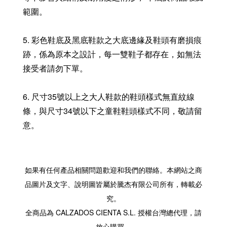
範圍。
5. 彩色鞋底及黑底鞋款之大底邊緣及鞋頭有磨損痕
跡，係為原本之設計，每一雙鞋子都存在，如無法
接受者請勿下單。
6. 尺寸35號以上之大人鞋款的鞋頭樣式無直紋線
條，與尺寸34號以下之童鞋鞋頭樣式不同，敬請留
意。
如果有任何產品相關問題歡迎和我們的聯絡。本網站之商
品圖片及文字、說明圖皆屬於騰杰有限公司所有，轉載必
究。
全商品為 CALZADOS CIENTA S.L. 授權台灣總代理，請
放心購買。