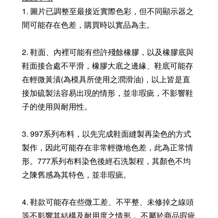
1. 圖片已調整至最接近實際色彩，但不同顯示器之
間可能存在色差，購買時以實品為主。
2. 鞋面、內裡可能有些許殘餘橡膠，以及橡膠底與
鞋面接合處不平滑，橡膠大底之邊緣、鞋底可能存
在輕微黃漬(為模具所使用之潤滑油)，以上皆是直
接加硫製法容易出現的情形，並非瑕疵，不影響鞋
子的使用與耐用性。
3. 997系列布料，以先完成鞋面縫製再染色的方式
製作，因此可能存在非常輕微地色差，此為正常情
形。777系列布料染色後經石洗製程，其顏色不均
之陳舊感為其特色，並非瑕疵。
4. 鞋款可能存在些微工差、不平整、未修掉之線頭
等不影響其結構及耐用度之情形， 不屬於商品瑕疵