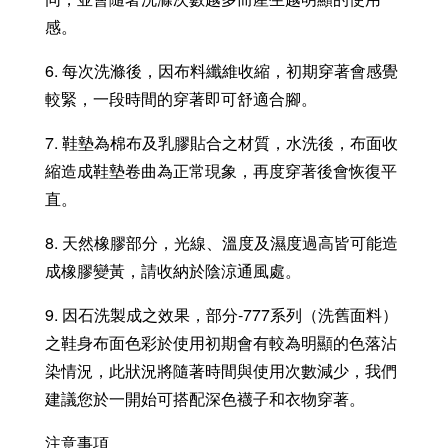
感。
6. 每次洗滌後，因布料纖維收縮，初期穿著會感覺
較緊，一段時間的穿著即可舒適合腳。
7. 鞋墊為棉布及乳膠貼合之材質，水洗後，布面收
縮造成鞋墊卷曲為正常現象，再度穿著後會恢復平
直。
8. 天然橡膠部分，光線、溫度及濕度過高皆可能造
成橡膠變黃，請收納於陰涼通風處。
9. 因石洗製成之效果，部分-777系列（洗舊面料）
之鞋身布面色彩於使用初期會有較為明顯的色落沾
染情況，此狀況將隨著時間與使用次數減少，我們
建議您於一開始可搭配深色襪子和衣物穿著。
注意事項