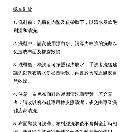
帆布鞋款
1. 洗鞋前：先將鞋內墊及鞋帶取下，以清水及軟毛
刷溫和清洗。
2. 洗鞋中：請勿使用漂白水、清潔力較強的洗劑以
免造成布面及橡膠毀損。
3. 洗鞋後：機洗者可按照程序脫水，手洗者洗後建
議先以乾布將水份盡量吸乾，再置於陰涼通風處自
然乾燥。
4. 注意：白色布面鞋款易因清洗而變黃，若介意
者，請改以帆布鞋專用橡皮擦清潔，或交由專業洗
鞋店家清洗。
5. 布面鞋款可洗滌，布料經洗滌後不會與全新時相
同，並會隨著洗滌次數越多而產生越明顯的使用