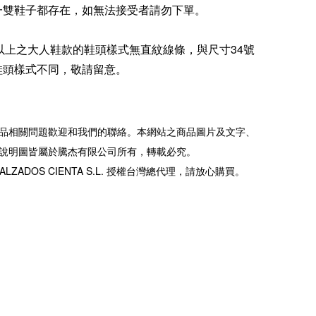
一雙鞋子都存在，如無法接受者請勿下單。
5號以上之大人鞋款的鞋頭樣式無直紋線條，與尺寸34號
鞋頭樣式不同，敬請留意。
品相關問題歡迎和我們的聯絡。本網站之商品圖片及文字、
說明圖皆屬於騰杰有限公司所有，轉載必究。
ALZADOS CIENTA S.L. 授權台灣總代理，請放心購買。