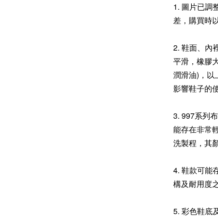
1. 圖片已
差，購買時
2. 鞋面、
平滑，橡膠
潤滑油)，
影響鞋子的
3. 997
能存在非常輕
洗製程，其
4. 鞋款可
構及耐用度
5. 彩色鞋