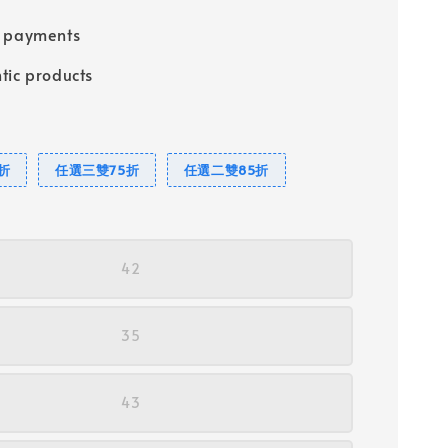
e payments
tic products
折
任選三雙75折
任選二雙85折
42
35
43