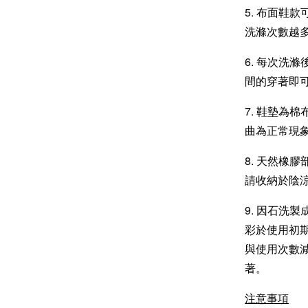
5. 布面鞋
洗滌次數越
6. 每次洗
間的穿著即
7. 鞋墊為
曲為正常現
8. 天然橡
請收納於陰
9. 因石洗
彩於使用初
與使用次數
著。
注意事項