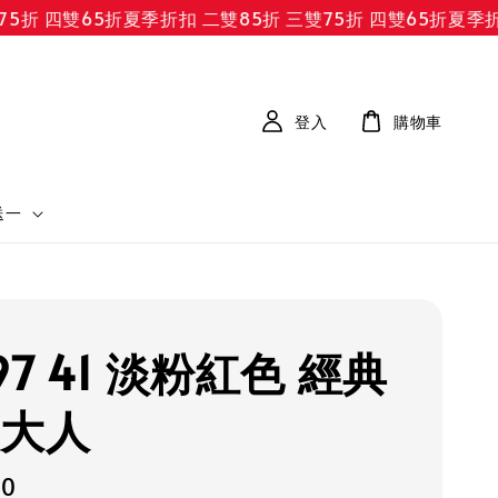
折 四雙65折
夏季折扣 二雙85折 三雙75折 四雙65折
夏季折扣 
登入
購物車
送一
97 41 淡粉紅色 經典
 大人
30