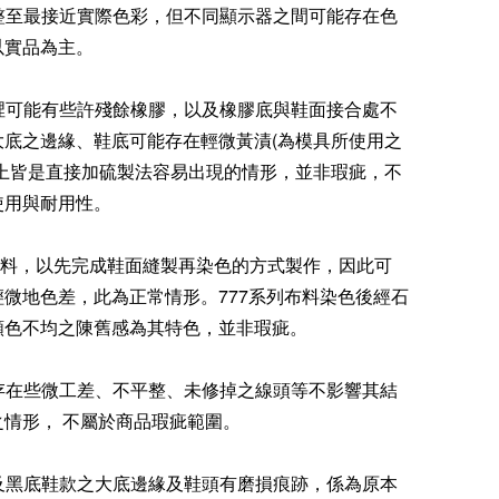
調整至最接近實際色彩，但不同顯示器之間可能存在色
以實品為主。
內裡可能有些許殘餘橡膠，以及橡膠底與鞋面接合處不
大底之邊緣、鞋底可能存在輕微黃漬(為模具所使用之
以上皆是直接加硫製法容易出現的情形，並非瑕疵，不
使用與耐用性。
系列布料，以先完成鞋面縫製再染色的方式製作，因此可
微地色差，此為正常情形。777系列布料染色後經石
顏色不均之陳舊感為其特色，並非瑕疵。
能存在些微工差、不平整、未修掉之線頭等不影響其結
之情形， 不屬於商品瑕疵範圍。
底及黑底鞋款之大底邊緣及鞋頭有磨損痕跡，係為原本