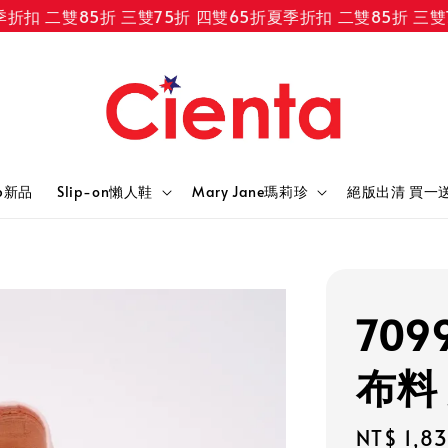
扣 二雙85折 三雙75折 四雙65折
夏季折扣 二雙85折 三雙75
6新品
Slip-on懶人鞋
Mary Jane瑪莉珍
絕版出清 買一
709
布料
Regular
NT$ 1,8