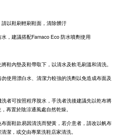
洗，請以鞋刷輕刷鞋面，清除髒汙
防水，建議搭配Famaco Eco 防水噴劑使用
：先將鞋內墊及鞋帶取下，以清水及軟毛刷溫和清洗。
：請勿使用漂白水、清潔力較強的洗劑以免造成布面及
：機洗者可按照程序脫水，手洗者洗後建議先以乾布將
乾，再置於陰涼通風處自然乾燥。
白色布面鞋款易因清洗而變黃，若介意者，請改以帆布
擦清潔，或交由專業洗鞋店家清洗。