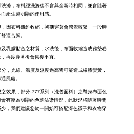
款可洗滌，布料經洗滌後不會與全新時相同，並會隨著
多而產生越明顯的使用感。
滌後，因布料纖維收縮，初期穿著會感覺較緊，一段時
可舒適合腳。
棉布及乳膠貼合之材質，水洗後，布面收縮造成鞋墊卷
象，再度穿著後會恢復平直。
膠部分，光線、溫度及濕度過高皆可能造成橡膠變黃，
涼通風處。
製成之效果，部分-777系列（洗舊面料）之鞋身布面色
期會有較為明顯的色落沾染情況，此狀況將隨著時間
減少，我們建議您於一開始可搭配深色襪子和衣物穿