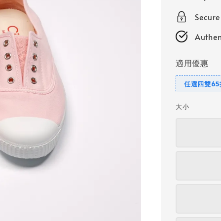
price
Secur
Authen
適用優惠
任選四雙65
大小