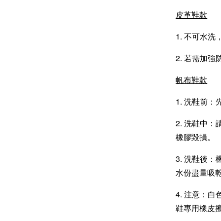
皮革鞋款
1. 不可水
2. 若需加強
帆布鞋款
1. 洗鞋前
2. 洗鞋中
橡膠毀損。
3. 洗鞋後
水份盡量吸
4. 注意：
鞋專用橡皮