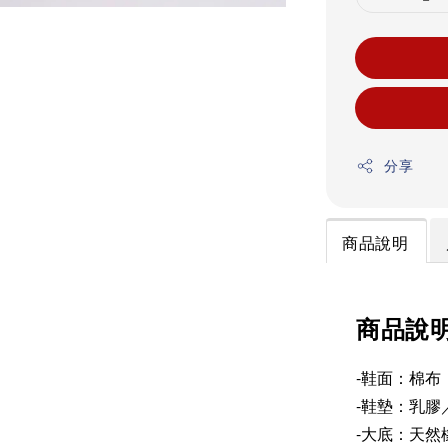
分享
商品說明
商品說
-鞋面：棉布
-鞋墊：乳膠
-大底：天然