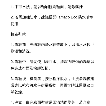
1. 不可水洗，請以鞋刷輕刷鞋面，清除髒汙
2. 若需加強防水，建議搭配Famaco Eco 防水噴劑
使用
帆布鞋款
1. 洗鞋前：先將鞋內墊及鞋帶取下，以清水及軟毛
刷溫和清洗。
2. 洗鞋中：請勿使用漂白水、清潔力較強的洗劑以
免造成布面及橡膠毀損。
3. 洗鞋後：機洗者可按照程序脫水，手洗者洗後建
議先以乾布將水份盡量吸乾，再置於陰涼通風處自
然乾燥。
4. 注意：白色布面鞋款易因清洗而變黃，若介意