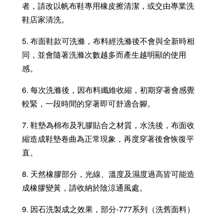
者，請改以帆布鞋專用橡皮擦清潔，或交由專業洗
鞋店家清洗。
5. 布面鞋款可洗滌，布料經洗滌後不會與全新時相
同，並會隨著洗滌次數越多而產生越明顯的使用
感。
6. 每次洗滌後，因布料纖維收縮，初期穿著會感覺
較緊，一段時間的穿著即可舒適合腳。
7. 鞋墊為棉布及乳膠貼合之材質，水洗後，布面收
縮造成鞋墊卷曲為正常現象，再度穿著後會恢復平
直。
8. 天然橡膠部分，光線、溫度及濕度過高皆可能造
成橡膠變黃，請收納於陰涼通風處。
9. 因石洗製成之效果，部分-777系列（洗舊面料）