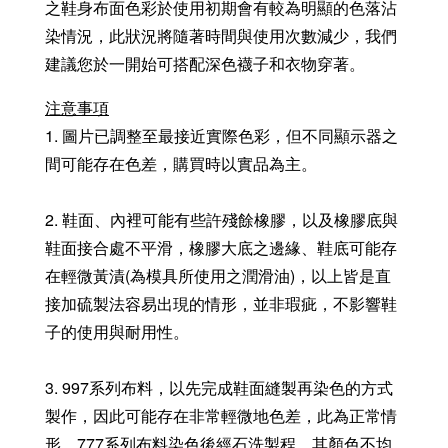
之鞋身布面色彩於使用初期會有較為明顯的色落沾
染情況，此狀況將隨著時間與使用次數減少，我們
建議您於一開始可搭配深色襪子和衣物穿著。
注意事項
1. 圖片已調整至最接近實際色彩，但不同顯示器之
間可能存在色差，購買時以實品為主。
2. 鞋面、內裡可能有些許殘餘橡膠，以及橡膠底與
鞋面接合處不平滑，橡膠大底之邊緣、鞋底可能存
在輕微黃漬(為模具所使用之潤滑油)，以上皆是直
接加硫製法容易出現的情形，並非瑕疵，不影響鞋
子的使用與耐用性。
3. 997系列布料，以先完成鞋面縫製再染色的方式
製作，因此可能存在非常輕微地色差，此為正常情
形。777系列布料染色後經石洗製程，其顏色不均