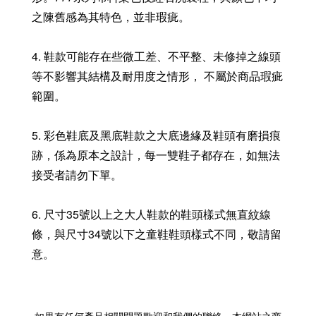
之陳舊感為其特色，並非瑕疵。
4. 鞋款可能存在些微工差、不平整、未修掉之線頭
等不影響其結構及耐用度之情形， 不屬於商品瑕疵
範圍。
5. 彩色鞋底及黑底鞋款之大底邊緣及鞋頭有磨損痕
跡，係為原本之設計，每一雙鞋子都存在，如無法
接受者請勿下單。
6. 尺寸35號以上之大人鞋款的鞋頭樣式無直紋線
條，與尺寸34號以下之童鞋鞋頭樣式不同，敬請留
意。