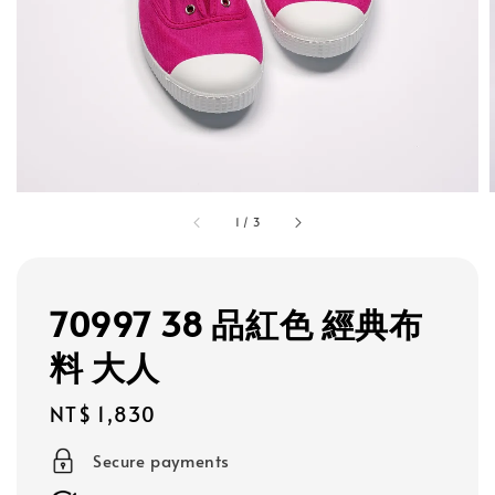
1
/
3
70997 38 品紅色 經典布
料 大人
Regular
NT$ 1,830
price
Secure payments