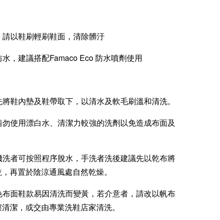
洗，請以鞋刷輕刷鞋面，清除髒汙
防水，建議搭配Famaco Eco 防水噴劑使用
：先將鞋內墊及鞋帶取下，以清水及軟毛刷溫和清洗。
：請勿使用漂白水、清潔力較強的洗劑以免造成布面及
：機洗者可按照程序脫水，手洗者洗後建議先以乾布將
乾，再置於陰涼通風處自然乾燥。
白色布面鞋款易因清洗而變黃，若介意者，請改以帆布
擦清潔，或交由專業洗鞋店家清洗。