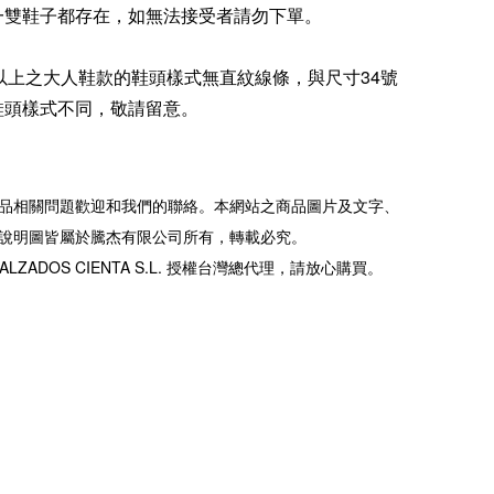
一雙鞋子都存在，如無法接受者請勿下單。
5號以上之大人鞋款的鞋頭樣式無直紋線條，與尺寸34號
鞋頭樣式不同，敬請留意。
品相關問題歡迎和我們的聯絡。本網站之商品圖片及文字、
說明圖皆屬於騰杰有限公司所有，轉載必究。
ALZADOS CIENTA S.L. 授權台灣總代理，請放心購買。