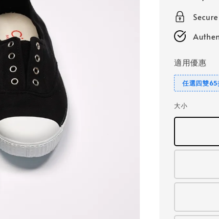
price
Secur
Authen
適用優惠
任選四雙65
大小