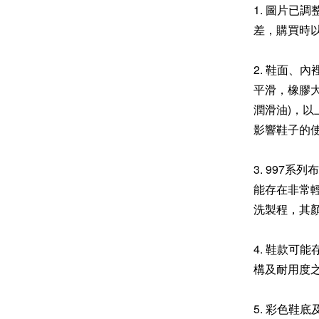
1. 圖片已
差，購買時
2. 鞋面、
平滑，橡膠
潤滑油)，
影響鞋子的
3. 997
能存在非常輕
洗製程，其
4. 鞋款可
構及耐用度
5. 彩色鞋