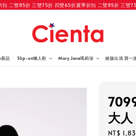
二雙85折 三雙75折 四雙65折
夏季折扣 二雙85折 三雙75折
6新品
Slip-on懶人鞋
Mary Jane瑪莉珍
絕版出清 買一
709
大人
Regular
NT$ 1,8