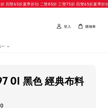
 四雙65折
夏季折扣 二雙85折 三雙75折 四雙65折
夏季折扣 二
登入
購物車
送一
97 01 黑色 經典布料
30