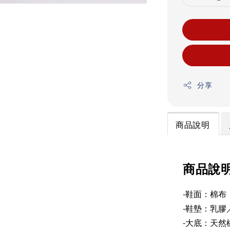
分享
商品說明
商品說
-鞋面：棉布
-鞋墊：乳膠
-大底：天然