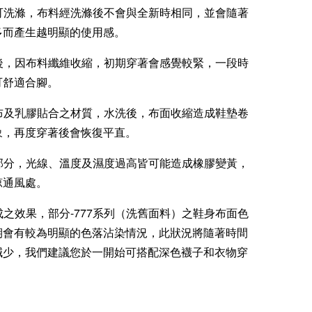
款可洗滌，布料經洗滌後不會與全新時相同，並會隨著
多而產生越明顯的使用感。
滌後，因布料纖維收縮，初期穿著會感覺較緊，一段時
可舒適合腳。
棉布及乳膠貼合之材質，水洗後，布面收縮造成鞋墊卷
象，再度穿著後會恢復平直。
膠部分，光線、溫度及濕度過高皆可能造成橡膠變黃，
涼通風處。
製成之效果，部分-777系列（洗舊面料）之鞋身布面色
期會有較為明顯的色落沾染情況，此狀況將隨著時間
減少，我們建議您於一開始可搭配深色襪子和衣物穿