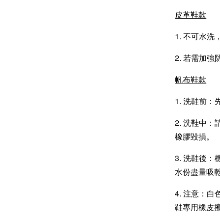
皮革鞋款
1. 不可水
2. 若需加強
帆布鞋款
1. 洗鞋前
2. 洗鞋中
橡膠毀損。
3. 洗鞋後
水份盡量吸
4. 注意：
鞋專用橡皮