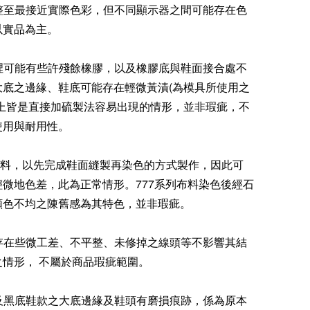
調整至最接近實際色彩，但不同顯示器之間可能存在色
以實品為主。
內裡可能有些許殘餘橡膠，以及橡膠底與鞋面接合處不
大底之邊緣、鞋底可能存在輕微黃漬(為模具所使用之
以上皆是直接加硫製法容易出現的情形，並非瑕疵，不
使用與耐用性。
系列布料，以先完成鞋面縫製再染色的方式製作，因此可
微地色差，此為正常情形。777系列布料染色後經石
顏色不均之陳舊感為其特色，並非瑕疵。
能存在些微工差、不平整、未修掉之線頭等不影響其結
之情形， 不屬於商品瑕疵範圍。
底及黑底鞋款之大底邊緣及鞋頭有磨損痕跡，係為原本