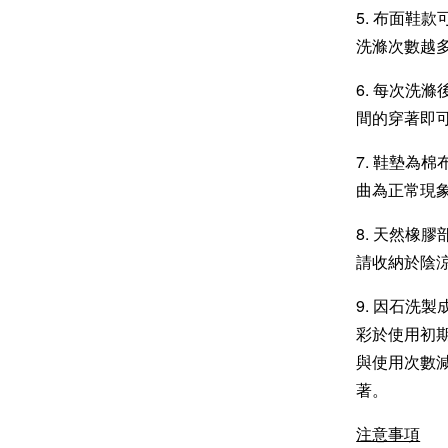
5. 布面鞋
洗滌次數越
6. 每次洗
間的穿著即
7. 鞋墊為
曲為正常現
8. 天然橡
請收納於陰
9. 因石洗
彩於使用初
與使用次數
著。
注意事項