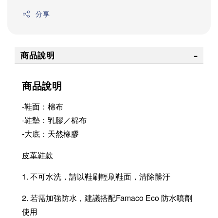
分享
商品說明
商品說明
-鞋面：棉布
-鞋墊：乳膠／棉布
-大底：天然橡膠
皮革鞋款
1. 不可水洗，請以鞋刷輕刷鞋面，清除髒汙
2. 若需加強防水，建議搭配Famaco Eco 防水噴劑
使用