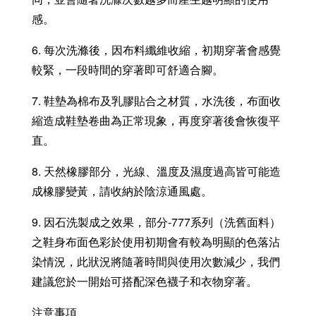
感。
6. 每次洗滌後，因布料纖維收縮，初期穿著會感覺
較緊，一段時間的穿著即可舒適合腳。
7. 鞋墊為棉布及乳膠貼合之材質，水洗後，布面收
縮造成鞋墊卷曲為正常現象，再度穿著後會恢復平
直。
8. 天然橡膠部分，光線、溫度及濕度過高皆可能造
成橡膠變黃，請收納於陰涼通風處。
9. 因石洗製成之效果，部分-777系列（洗舊面料）
之鞋身布面色彩於使用初期會有較為明顯的色落沾
染情況，此狀況將隨著時間與使用次數減少，我們
建議您於一開始可搭配深色襪子和衣物穿著。
注意事項