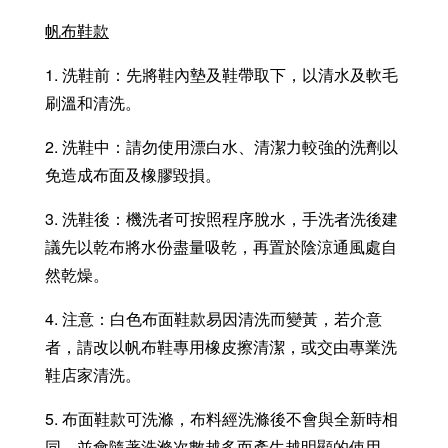
帆布鞋款
1. 洗鞋前：先將鞋內墊及鞋帶取下，以清水及軟毛
刷溫和清洗。
2. 洗鞋中：請勿使用漂白水、清潔力較強的洗劑以
免造成布面及橡膠毀損。
3. 洗鞋後：機洗者可按照程序脫水，手洗者洗後建
議先以乾布將水份盡量吸乾，再置於陰涼通風處自
然乾燥。
4. 注意：白色布面鞋款易因清洗而變黃，若介意
者，請改以帆布鞋專用橡皮擦清潔，或交由專業洗
鞋店家清洗。
5. 布面鞋款可洗滌，布料經洗滌後不會與全新時相
同，並會隨著洗滌次數越多而產生越明顯的使用