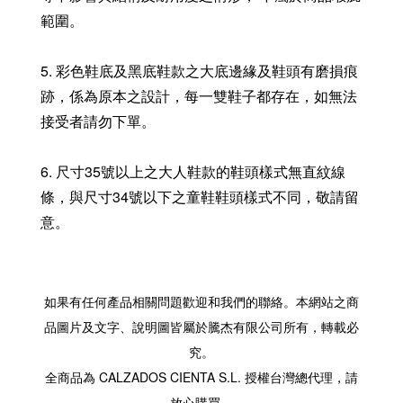
範圍。
5. 彩色鞋底及黑底鞋款之大底邊緣及鞋頭有磨損痕
跡，係為原本之設計，每一雙鞋子都存在，如無法
接受者請勿下單。
6. 尺寸35號以上之大人鞋款的鞋頭樣式無直紋線
條，與尺寸34號以下之童鞋鞋頭樣式不同，敬請留
意。
如果有任何產品相關問題歡迎和我們的聯絡。本網站之商
品圖片及文字、說明圖皆屬於騰杰有限公司所有，轉載必
究。
全商品為 CALZADOS CIENTA S.L. 授權台灣總代理，請
放心購買。