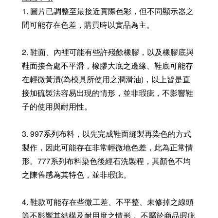
1. 圖片已調整至最接近實際色彩，但不同顯示器之
間可能存在色差，購買時以實品為主。
2. 鞋面、內裡可能有些許殘餘橡膠，以及橡膠底與
鞋面接合處不平滑，橡膠大底之邊緣、鞋底可能存
在輕微黃漬(為模具所使用之潤滑油)，以上皆是直
接加硫製法容易出現的情形，並非瑕疵，不影響鞋
子的使用與耐用性。
3. 997系列布料，以先完成鞋面縫製再染色的方式
製作，因此可能存在非常輕微地色差，此為正常情
形。777系列布料染色後經石洗製程，其顏色不均
之陳舊感為其特色，並非瑕疵。
4. 鞋款可能存在些微工差、不平整、未修掉之線頭
等不影響其結構及耐用度之情形， 不屬於商品瑕疵