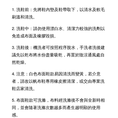
1. 洗鞋前：先將鞋內墊及鞋帶取下，以清水及軟毛
刷溫和清洗。
2. 洗鞋中：請勿使用漂白水、清潔力較強的洗劑以
免造成布面及橡膠毀損。
3. 洗鞋後：機洗者可按照程序脫水，手洗者洗後建
議先以乾布將水份盡量吸乾，再置於陰涼通風處自
然乾燥。
4. 注意：白色布面鞋款易因清洗而變黃，若介意
者，請改以帆布鞋專用橡皮擦清潔，或交由專業洗
鞋店家清洗。
5. 布面鞋款可洗滌，布料經洗滌後不會與全新時相
同，並會隨著洗滌次數越多而產生越明顯的使用
感。