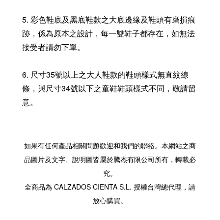
5. 彩色鞋底及黑底鞋款之大底邊緣及鞋頭有磨損痕
跡，係為原本之設計，每一雙鞋子都存在，如無法
接受者請勿下單。
6. 尺寸35號以上之大人鞋款的鞋頭樣式無直紋線
條，與尺寸34號以下之童鞋鞋頭樣式不同，敬請留
意。
如果有任何產品相關問題歡迎和我們的聯絡。本網站之商
品圖片及文字、說明圖皆屬於騰杰有限公司所有，轉載必
究。
全商品為 CALZADOS CIENTA S.L. 授權台灣總代理，請
放心購買。