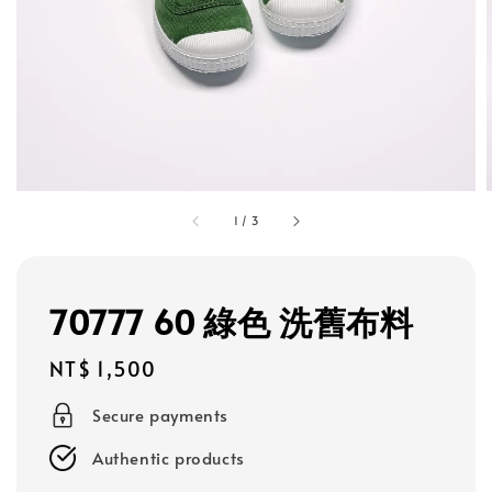
1
/
3
70777 60 綠色 洗舊布料
Regular
NT$ 1,500
price
Secure payments
Authentic products