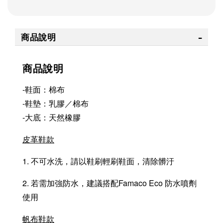
商品說明
商品說明
-鞋面：棉布
-鞋墊：乳膠／棉布
-大底：天然橡膠
皮革鞋款
1. 不可水洗，請以鞋刷輕刷鞋面，清除髒汙
2. 若需加強防水，建議搭配Famaco Eco 防水噴劑
使用
帆布鞋款