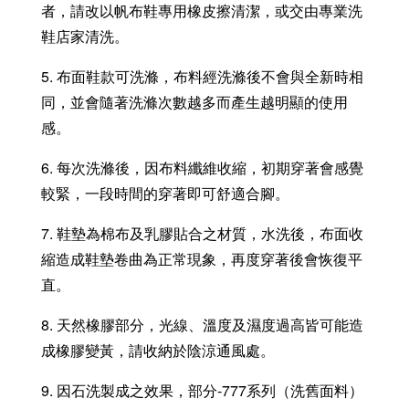
者，請改以帆布鞋專用橡皮擦清潔，或交由專業洗
鞋店家清洗。
5. 布面鞋款可洗滌，布料經洗滌後不會與全新時相
同，並會隨著洗滌次數越多而產生越明顯的使用
感。
6. 每次洗滌後，因布料纖維收縮，初期穿著會感覺
較緊，一段時間的穿著即可舒適合腳。
7. 鞋墊為棉布及乳膠貼合之材質，水洗後，布面收
縮造成鞋墊卷曲為正常現象，再度穿著後會恢復平
直。
8. 天然橡膠部分，光線、溫度及濕度過高皆可能造
成橡膠變黃，請收納於陰涼通風處。
9. 因石洗製成之效果，部分-777系列（洗舊面料）