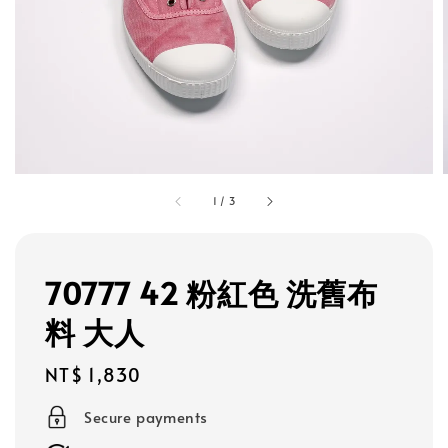
1
/
3
70777 42 粉紅色 洗舊布
料 大人
Regular
NT$ 1,830
price
Secure payments