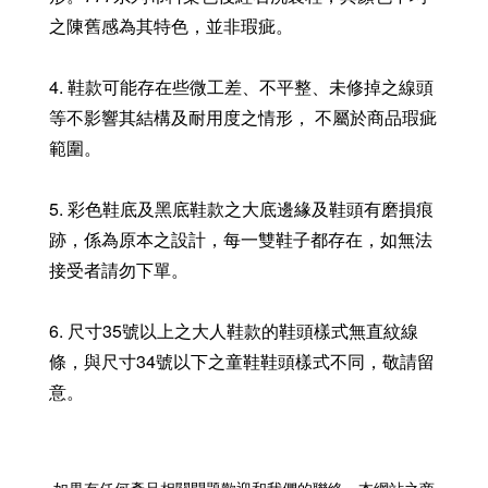
之陳舊感為其特色，並非瑕疵。
4. 鞋款可能存在些微工差、不平整、未修掉之線頭
等不影響其結構及耐用度之情形， 不屬於商品瑕疵
範圍。
5. 彩色鞋底及黑底鞋款之大底邊緣及鞋頭有磨損痕
跡，係為原本之設計，每一雙鞋子都存在，如無法
接受者請勿下單。
6. 尺寸35號以上之大人鞋款的鞋頭樣式無直紋線
條，與尺寸34號以下之童鞋鞋頭樣式不同，敬請留
意。