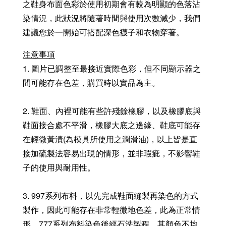
之鞋身布面色彩於使用初期會有較為明顯的色落沾
染情況，此狀況將隨著時間與使用次數減少，我們
建議您於一開始可搭配深色襪子和衣物穿著。
注意事項
1. 圖片已調整至最接近實際色彩，但不同顯示器之
間可能存在色差，購買時以實品為主。
2. 鞋面、內裡可能有些許殘餘橡膠，以及橡膠底與
鞋面接合處不平滑，橡膠大底之邊緣、鞋底可能存
在輕微黃漬(為模具所使用之潤滑油)，以上皆是直
接加硫製法容易出現的情形，並非瑕疵，不影響鞋
子的使用與耐用性。
3. 997系列布料，以先完成鞋面縫製再染色的方式
製作，因此可能存在非常輕微地色差，此為正常情
形。777系列布料染色後經石洗製程，其顏色不均