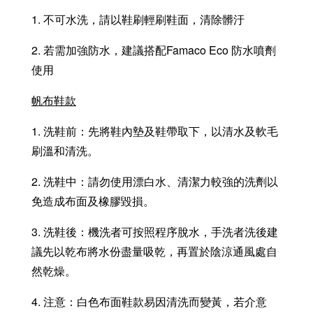
1. 不可水洗，請以鞋刷輕刷鞋面，清除髒汙
2. 若需加強防水，建議搭配Famaco Eco 防水噴劑
使用
帆布鞋款
1. 洗鞋前：先將鞋內墊及鞋帶取下，以清水及軟毛
刷溫和清洗。
2. 洗鞋中：請勿使用漂白水、清潔力較強的洗劑以
免造成布面及橡膠毀損。
3. 洗鞋後：機洗者可按照程序脫水，手洗者洗後建
議先以乾布將水份盡量吸乾，再置於陰涼通風處自
然乾燥。
4. 注意：白色布面鞋款易因清洗而變黃，若介意