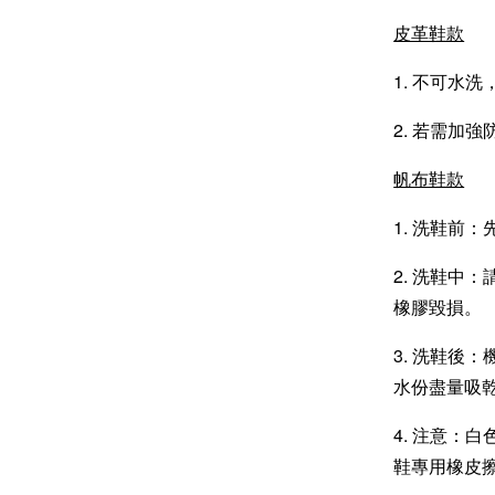
皮革鞋款
1. 不可水
2. 若需加強
帆布鞋款
1. 洗鞋前
2. 洗鞋中
橡膠毀損。
3. 洗鞋後
水份盡量吸
4. 注意：
鞋專用橡皮