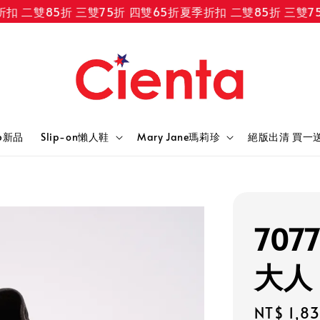
二雙85折 三雙75折 四雙65折
夏季折扣 二雙85折 三雙75折
6新品
Slip-on懶人鞋
Mary Jane瑪莉珍
絕版出清 買一
707
大人
Regular
NT$ 1,8