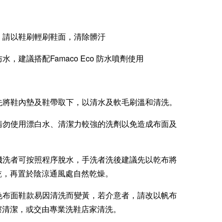
洗，請以鞋刷輕刷鞋面，清除髒汙
防水，建議搭配Famaco Eco 防水噴劑使用
：先將鞋內墊及鞋帶取下，以清水及軟毛刷溫和清洗。
：請勿使用漂白水、清潔力較強的洗劑以免造成布面及
：機洗者可按照程序脫水，手洗者洗後建議先以乾布將
乾，再置於陰涼通風處自然乾燥。
白色布面鞋款易因清洗而變黃，若介意者，請改以帆布
擦清潔，或交由專業洗鞋店家清洗。