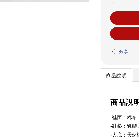
分享
商品說明
商品說
-鞋面：棉布
-鞋墊：乳膠
-大底：天然