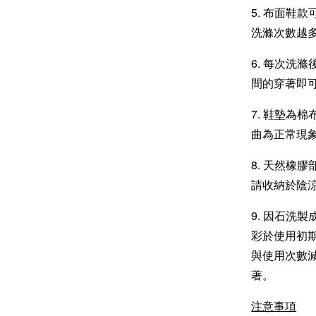
5. 布面鞋
洗滌次數越
6. 每次洗
間的穿著即
7. 鞋墊為
曲為正常現
8. 天然橡
請收納於陰
9. 因石洗
彩於使用初
與使用次數
著。
注意事項