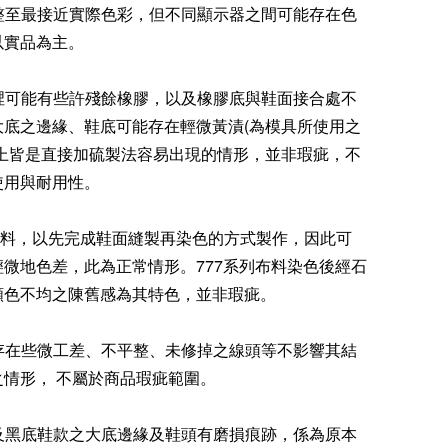
調整至最接近實際色彩，但不同顯示器之間可能存在色
以實品為主。
內裡可能有些許殘餘橡膠，以及橡膠底與鞋面接合處不
大底之邊緣、鞋底可能存在輕微黃漬(為模具所使用之
以上皆是直接加硫製法容易出現的情形，並非瑕疵，不
使用與耐用性。
系列布料，以先完成鞋面縫製再染色的方式製作，因此可
微地色差，此為正常情形。777系列布料染色後經石
顏色不均之陳舊感為其特色，並非瑕疵。
能存在些微工差、不平整、未修掉之線頭等不影響其結
之情形， 不屬於商品瑕疵範圍。
底及黑底鞋款之大底邊緣及鞋頭有磨損痕跡，係為原本