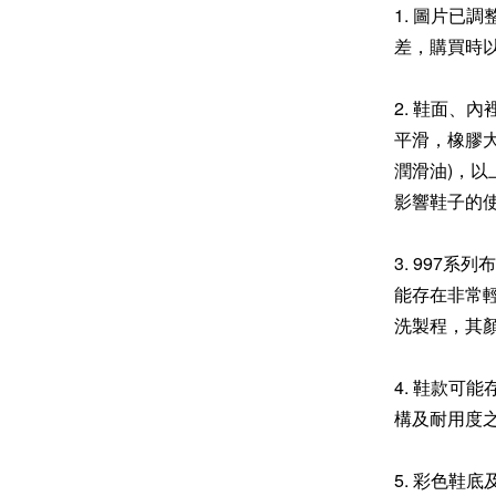
1. 圖片已
差，購買時
2. 鞋面、
平滑，橡膠
潤滑油)，
影響鞋子的
3. 997
能存在非常輕
洗製程，其
4. 鞋款可
構及耐用度
5. 彩色鞋