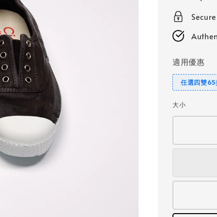
price
Secur
Authen
適用優惠
任選四雙65
大小