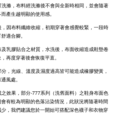
款可洗滌，布料經洗滌後不會與全新時相同，並會隨著
多而產生越明顯的使用感。
滌後，因布料纖維收縮，初期穿著會感覺較緊，一段時
可舒適合腳。
棉布及乳膠貼合之材質，水洗後，布面收縮造成鞋墊卷
象，再度穿著後會恢復平直。
膠部分，光線、溫度及濕度過高皆可能造成橡膠變黃，
涼通風處。
製成之效果，部分-777系列（洗舊面料）之鞋身布面色
期會有較為明顯的色落沾染情況，此狀況將隨著時間
減少，我們建議您於一開始可搭配深色襪子和衣物穿