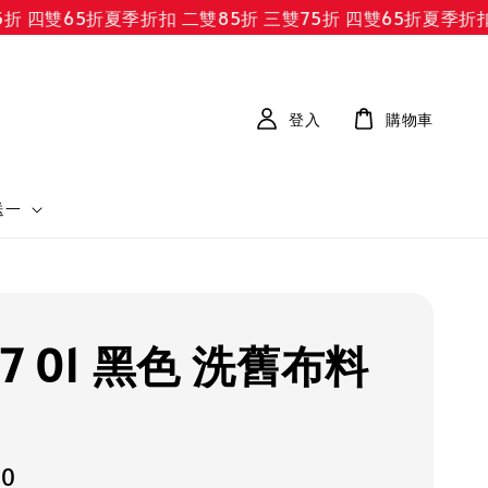
 四雙65折
夏季折扣 二雙85折 三雙75折 四雙65折
夏季折扣 二
登入
購物車
送一
77 01 黑色 洗舊布料
30