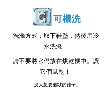
可機洗
洗滌方式：取下鞋墊，然後用冷
水洗滌。
請不要將它們放在烘乾機中。讓
它們風乾！
-沒人想要皺皺的鞋子。