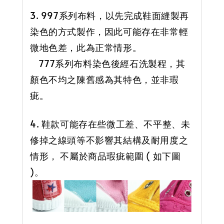
3. 997系列布料，以先完成鞋面縫製再
染色的方式製作，因此可能存在非常輕
微地色差，此為正常情形。
777系列布料染色後經石洗製程，其
顏色不均之陳舊感為其特色，並非瑕
疵。
4. 鞋款可能存在些微工差、不平整、未
修掉之線頭等不影響其結構及耐用度之
情形， 不屬於商品瑕疵範圍 ( 如下圖
)。