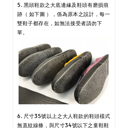
5. 黑頭鞋款之大底邊緣及鞋頭有磨損痕
跡（ 如下圖 ），係為原本之設計，每一
雙鞋子都存在，如無法接受者請勿下
單。
6. 尺寸35號以上之大人鞋款的鞋頭樣式
無直紋線條，與尺寸34號以下之童鞋鞋