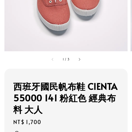
1
/
3
西班牙國民帆布鞋 CIENTA
55000 141 粉紅色 經典布
料 大人
Regular
NT$ 1,700
price