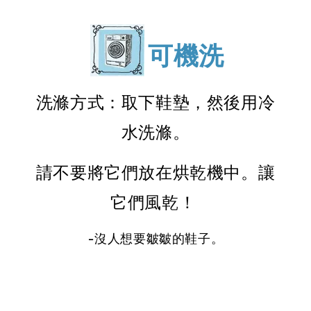
可機洗
洗滌方式：取下鞋墊，然後用冷
水洗滌。
請不要將它們放在烘乾機中。讓
它們風乾！
-沒人想要皺皺的鞋子。