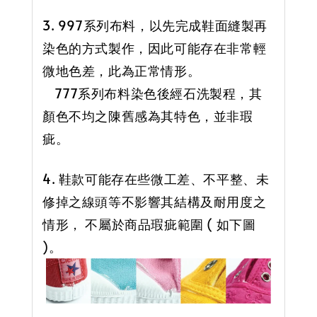
3. 997系列布料，以先完成鞋面縫製再
染色的方式製作，因此可能存在非常輕
微地色差，此為正常情形。
777系列布料染色後經石洗製程，其
顏色不均之陳舊感為其特色，並非瑕
疵。
4. 鞋款可能存在些微工差、不平整、未
修掉之線頭等不影響其結構及耐用度之
情形， 不屬於商品瑕疵範圍 ( 如下圖
)。