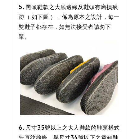
5. 黑頭鞋款之大底邊緣及鞋頭有磨損痕
跡（ 如下圖 ），係為原本之設計，每一
雙鞋子都存在，如無法接受者請勿下
單。
6. 尺寸35號以上之大人鞋款的鞋頭樣式
無直紋線條，與尺寸34號以下之童鞋鞋