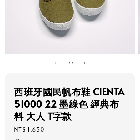
1
/
3
西班牙國民帆布鞋 CIENTA
51000 22 墨綠色 經典布
料 大人 T字款
Regular
NT$ 1,650
price