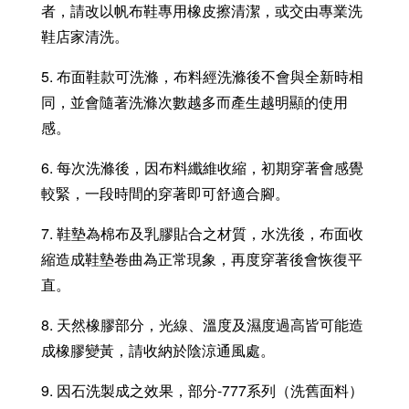
者，請改以帆布鞋專用橡皮擦清潔，或交由專業洗
鞋店家清洗。
5. 布面鞋款可洗滌，布料經洗滌後不會與全新時相
同，並會隨著洗滌次數越多而產生越明顯的使用
感。
6. 每次洗滌後，因布料纖維收縮，初期穿著會感覺
較緊，一段時間的穿著即可舒適合腳。
7. 鞋墊為棉布及乳膠貼合之材質，水洗後，布面收
縮造成鞋墊卷曲為正常現象，再度穿著後會恢復平
直。
8. 天然橡膠部分，光線、溫度及濕度過高皆可能造
成橡膠變黃，請收納於陰涼通風處。
9. 因石洗製成之效果，部分-777系列（洗舊面料）