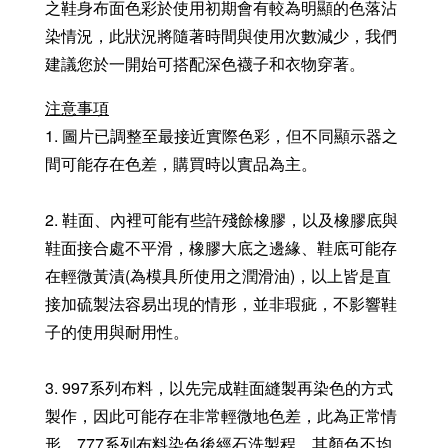
之鞋身布面色彩於使用初期會有較為明顯的色落沾
染情況，此狀況將隨著時間與使用次數減少，我們
建議您於一開始可搭配深色襪子和衣物穿著。
注意事項
1. 圖片已調整至最接近實際色彩，但不同顯示器之
間可能存在色差，購買時以實品為主。
2. 鞋面、內裡可能有些許殘餘橡膠，以及橡膠底與
鞋面接合處不平滑，橡膠大底之邊緣、鞋底可能存
在輕微黃漬(為模具所使用之潤滑油)，以上皆是直
接加硫製法容易出現的情形，並非瑕疵，不影響鞋
子的使用與耐用性。
3. 997系列布料，以先完成鞋面縫製再染色的方式
製作，因此可能存在非常輕微地色差，此為正常情
形。777系列布料染色後經石洗製程，其顏色不均