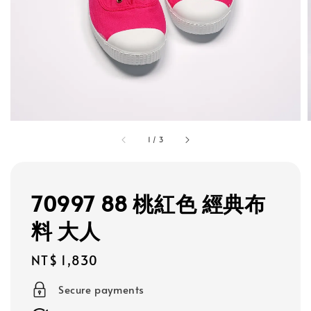
1
/
3
70997 88 桃紅色 經典布
料 大人
Regular
NT$ 1,830
price
Secure payments