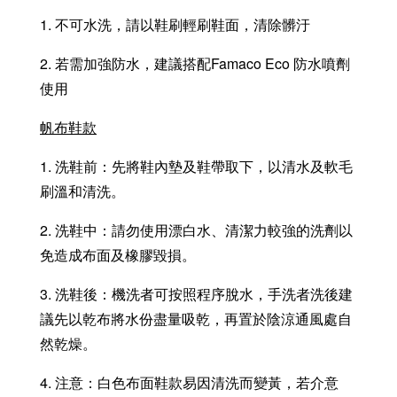
1. 不可水洗，請以鞋刷輕刷鞋面，清除髒汙
2. 若需加強防水，建議搭配Famaco Eco 防水噴劑
使用
帆布鞋款
1. 洗鞋前：先將鞋內墊及鞋帶取下，以清水及軟毛
刷溫和清洗。
2. 洗鞋中：請勿使用漂白水、清潔力較強的洗劑以
免造成布面及橡膠毀損。
3. 洗鞋後：機洗者可按照程序脫水，手洗者洗後建
議先以乾布將水份盡量吸乾，再置於陰涼通風處自
然乾燥。
4. 注意：白色布面鞋款易因清洗而變黃，若介意