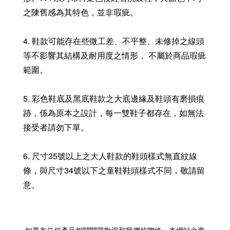
之陳舊感為其特色，並非瑕疵。
4. 鞋款可能存在些微工差、不平整、未修掉之線頭
等不影響其結構及耐用度之情形， 不屬於商品瑕疵
範圍。
5. 彩色鞋底及黑底鞋款之大底邊緣及鞋頭有磨損痕
跡，係為原本之設計，每一雙鞋子都存在，如無法
接受者請勿下單。
6. 尺寸35號以上之大人鞋款的鞋頭樣式無直紋線
條，與尺寸34號以下之童鞋鞋頭樣式不同，敬請留
意。