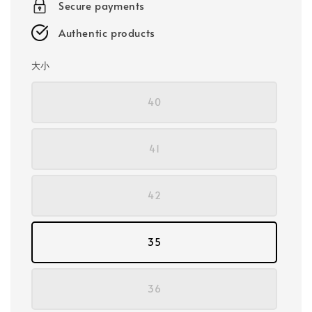
Secure payments
Authentic products
大小
40
41
42
35
36