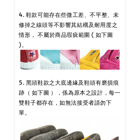
4. 鞋款可能存在些微工差、不平整、未
修掉之線頭等不影響其結構及耐用度之
情形， 不屬於商品瑕疵範圍 ( 如下圖
)。
5. 黑頭鞋款之大底邊緣及鞋頭有磨損痕
跡（ 如下圖 ），係為原本之設計，每一
雙鞋子都存在，如無法接受者請勿下
單。