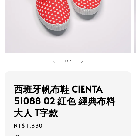
1
/
3
西班牙帆布鞋 CIENTA
51088 02 紅色 經典布料
大人 T字款
Regular
NT$ 1,830
price