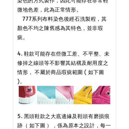
染色的方式製作，因此可能存在非常輕
微地色差，此為正常情形。
777系列布料染色後經石洗製程，其
顏色不均之陳舊感為其特色，並非瑕
疵。
4. 鞋款可能存在些微工差、不平整、未
修掉之線頭等不影響其結構及耐用度之
情形， 不屬於商品瑕疵範圍 ( 如下圖
)。
5. 黑頭鞋款之大底邊緣及鞋頭有磨損痕
跡（ 如下圖 ），係為原本之設計，每一