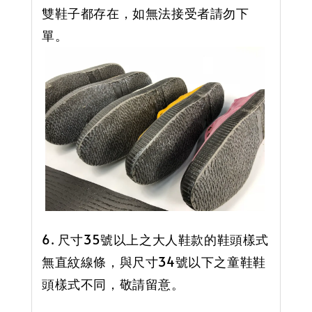
雙鞋子都存在，如無法接受者請勿下
單。
6. 尺寸35號以上之大人鞋款的鞋頭樣式
無直紋線條，與尺寸34號以下之童鞋鞋
頭樣式不同，敬請留意。