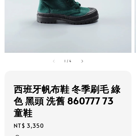
1
/
4
西班牙帆布鞋 冬季刷毛 綠
色 黑頭 洗舊 860777 73
童鞋
Regular
NT$ 3,350
price