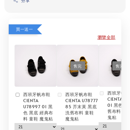
分享
買一送一
瀏覽全部
售完
售完
西班牙帆
西班牙帆布鞋
西班牙帆布鞋
CIENTA U
CIENTA
CIENTA U78777
01 黑色 黑
U78997 01 黑
85 芥末黃 黑底
舊布料 童鞋
色 黑底 經典布
洗舊布料 童鞋
鬼粘
料 童鞋 魔鬼粘
魔鬼粘