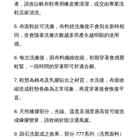
者，請改以帆布鞋專用橡皮擦清潔，或交由專業洗
鞋店家清洗。
5. 布面鞋款可洗滌，布料經洗滌後不會與全新時相
同，並會隨著洗滌次數越多而產生越明顯的使用
感。
6. 每次洗滌後，因布料纖維收縮，初期穿著會感覺
較緊，一段時間的穿著即可舒適合腳。
7. 鞋墊為棉布及乳膠貼合之材質，水洗後，布面收
縮造成鞋墊卷曲為正常現象，再度穿著後會恢復平
直。
8. 天然橡膠部分，光線、溫度及濕度過高皆可能造
成橡膠變黃，請收納於陰涼通風處。
9. 因石洗製成之效果，部分-777系列（洗舊面料）