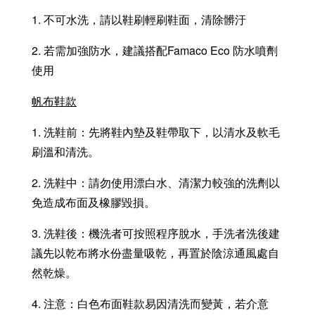
1. 不可水洗，請以鞋刷輕刷鞋面，清除髒汙
2. 若需加強防水，建議搭配Famaco Eco 防水噴劑
使用
帆布鞋款
1. 洗鞋前：先將鞋內墊及鞋帶取下，以清水及軟毛
刷溫和清洗。
2. 洗鞋中：請勿使用漂白水、清潔力較強的洗劑以
免造成布面及橡膠毀損。
3. 洗鞋後：機洗者可按照程序脫水，手洗者洗後建
議先以乾布將水份盡量吸乾，再置於陰涼通風處自
然乾燥。
4. 注意：白色布面鞋款易因清洗而變黃，若介意