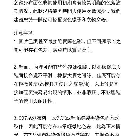
之鞋身布面色彩於使用初期會有較為明顯的色落沾
染情況，此狀況將隨著時間與使用次數減少，我們
建議您於一開始可搭配深色襪子和衣物穿著。
注意事項
1. 圖片已調整至最接近實際色彩，但不同顯示器之
間可能存在色差，購買時以實品為主。
2. 鞋面、內裡可能有些許殘餘橡膠，以及橡膠底與
鞋面接合處不平滑，橡膠大底之邊緣、鞋底可能存
在輕微黃漬(為模具所使用之潤滑油)，以上皆是直
接加硫製法容易出現的情形，並非瑕疵，不影響鞋
子的使用與耐用性。
3. 997系列布料，以先完成鞋面縫製再染色的方式
製作，因此可能存在非常輕微地色差，此為正常情
形。777系列布料染色後經石洗製程，其顏色不均