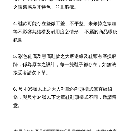
之陳舊感為其特色，並非瑕疵。
4. 鞋款可能存在些微工差、不平整、未修掉之線頭
等不影響其結構及耐用度之情形， 不屬於商品瑕疵
範圍。
5. 彩色鞋底及黑底鞋款之大底邊緣及鞋頭有磨損痕
跡，係為原本之設計，每一雙鞋子都存在，如無法
接受者請勿下單。
6. 尺寸35號以上之大人鞋款的鞋頭樣式無直紋線
條，與尺寸34號以下之童鞋鞋頭樣式不同，敬請留
意。