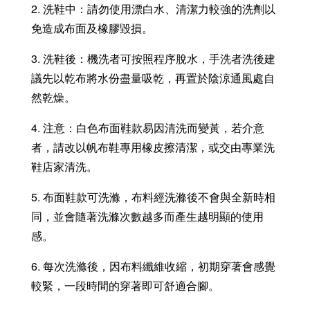
2. 洗鞋中：請勿使用漂白水、清潔力較強的洗劑以
免造成布面及橡膠毀損。
3. 洗鞋後：機洗者可按照程序脫水，手洗者洗後建
議先以乾布將水份盡量吸乾，再置於陰涼通風處自
然乾燥。
4. 注意：白色布面鞋款易因清洗而變黃，若介意
者，請改以帆布鞋專用橡皮擦清潔，或交由專業洗
鞋店家清洗。
5. 布面鞋款可洗滌，布料經洗滌後不會與全新時相
同，並會隨著洗滌次數越多而產生越明顯的使用
感。
6. 每次洗滌後，因布料纖維收縮，初期穿著會感覺
較緊，一段時間的穿著即可舒適合腳。