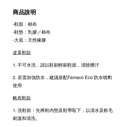
商品說明
-鞋面：棉布
-鞋墊：乳膠／棉布
-大底：天然橡膠
皮革鞋款
1. 不可水洗，請以鞋刷輕刷鞋面，清除髒汙
2. 若需加強防水，建議搭配Famaco Eco 防水噴劑
使用
帆布鞋款
1. 洗鞋前：先將鞋內墊及鞋帶取下，以清水及軟毛
刷溫和清洗。