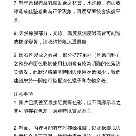
7. 鞋墊為棉布及乳膠貼合之材質，水洗後，布面收
縮造成鞋墊卷曲為正常現象，再度穿著後會恢復平
直。
8. 天然橡膠部分，光線、溫度及濕度過高皆可能造
成橡膠變黃，請收納於陰涼通風處。
9. 因石洗製成之效果，部分-777系列（洗舊面料）
之鞋身布面色彩於使用初期會有較為明顯的色落沾
染情況，此狀況將隨著時間與使用次數減少，我們
建議您於一開始可搭配深色襪子和衣物穿著。
注意事項
1. 圖片已調整至最接近實際色彩，但不同顯示器之
間可能存在色差，購買時以實品為主。
2. 鞋面、內裡可能有些許殘餘橡膠，以及橡膠底與